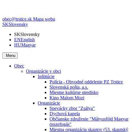
obec@trstice.sk
Mapa webu
SK
Slovensky
SK
Slovensky
EN
English
HU
Magyar
Menu
Obec
Organizácie v obci
Inštitúcie
Polícia - Obvodné oddelenie PZ Trstice
Slovenská pošta, a.s.
Miestne kultúrne stredisko
Kino Malom Mozi
Organizácie
Spevácky zbor "Zsálya"
Dychová kapela
Občianske združenie "Mátyusföld Magyar
összefogás"
Miestna organizácia skautov (53. skautský