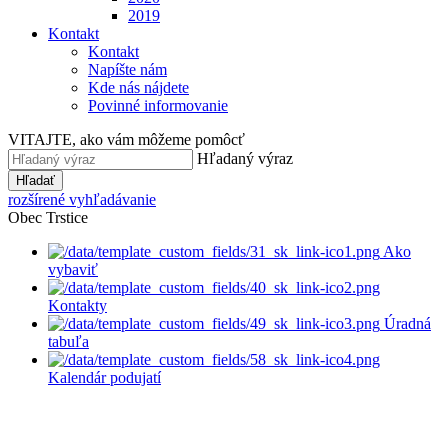
2019
Kontakt
Kontakt
Napíšte nám
Kde nás nájdete
Povinné informovanie
VITAJTE, ako vám môžeme pomôcť
Hľadaný výraz
Hľadať
rozšírené vyhľadávanie
Obec Trstice
Ako
vybaviť
Kontakty
Úradná
tabuľa
Kalendár podujatí