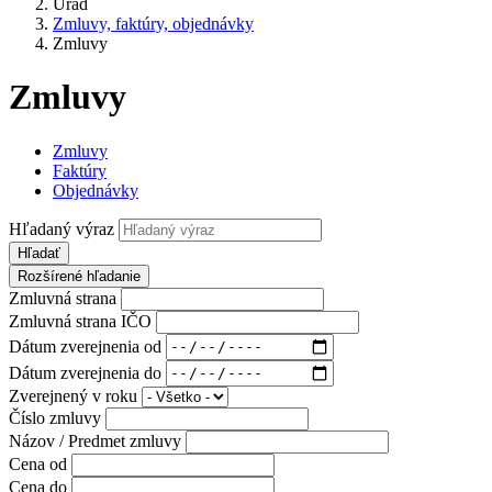
Úrad
Zmluvy, faktúry, objednávky
Zmluvy
Zmluvy
Zmluvy
Faktúry
Objednávky
Hľadaný výraz
Hľadať
Rozšírené hľadanie
Zmluvná strana
Zmluvná strana IČO
Dátum zverejnenia od
Dátum zverejnenia do
Zverejnený v roku
Číslo zmluvy
Názov / Predmet zmluvy
Cena od
Cena do