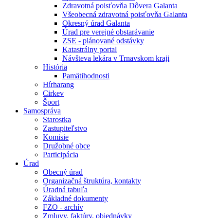
Zdravotná poisťovňa Dôvera Galanta
Všeobecná zdravotná poisťovňa Galanta
Okresný úrad Galanta
Úrad pre verejné obstarávanie
ZSE - plánované odstávky
Katastrálny portal
Návšteva lekára v Trnavskom kraji
História
Pamätihodnosti
Hírharang
Cirkev
Šport
Samospráva
Starostka
Zastupiteľstvo
Komisie
Družobné obce
Participácia
Úrad
Obecný úrad
Organizačná štruktúra, kontakty
Úradná tabuľa
Základné dokumenty
FZO - archív
Zmluvy, faktúry, objednávky