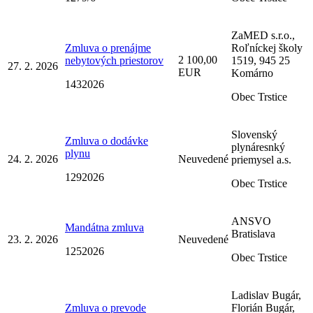
ZaMED s.r.o.,
Zmluva o prenájme
Roľníckej školy
2 100,00
nebytových priestorov
1519, 945 25
27. 2. 2026
EUR
Komárno
1432026
Obec Trstice
Slovenský
Zmluva o dodávke
plynáresnký
plynu
24. 2. 2026
Neuvedené
priemysel a.s.
1292026
Obec Trstice
ANSVO
Mandátna zmluva
Bratislava
23. 2. 2026
Neuvedené
1252026
Obec Trstice
Ladislav Bugár,
Zmluva o prevode
Florián Bugár,