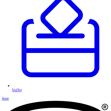
Voľby
hore