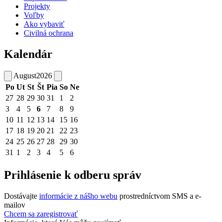
Projekty
Voľby
Ako vybaviť
Civilná ochrana
Kalendár
August
2026
Po
Ut
St
Št
Pia
So
Ne
27
28
29
30
31
1
2
3
4
5
6
7
8
9
10
11
12
13
14
15
16
17
18
19
20
21
22
23
24
25
26
27
28
29
30
31
1
2
3
4
5
6
Prihlásenie k odberu správ
Dostávajte
informácie z nášho webu
prostredníctvom SMS a e-
mailov
Chcem sa zaregistrovať