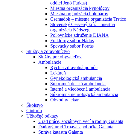
oddiel Jenő Farkas)
Miestna organizácia kynológov
Miestna organizácia holubárov
Csemadok – miestna organizácia Trstice
Slovenský Červený kríž – miestna
organizácia Nádszeg
Poľovnícke združenie DIANA
Folklórny súbor Nádos
Spevácky súbor Forrás
Služby a zdravotníctvo
Služby pre obyvateľov
Ambulancie
Rýchla zdravotná pomôc
Lekáreň
Gynekologická ambulancia
Súkromná detská ambulancia
Interná a všeobecná ambulancia
Súkromná neurologická ambulancia
Obvodný lekár
Školstvo
Cintorín
Užitočné odkazy
Úrad práce, sociálnych vecí a rodiny Galanta
Daňový úrad Trnava - pobočka Galanta
Správa katastra Galanta