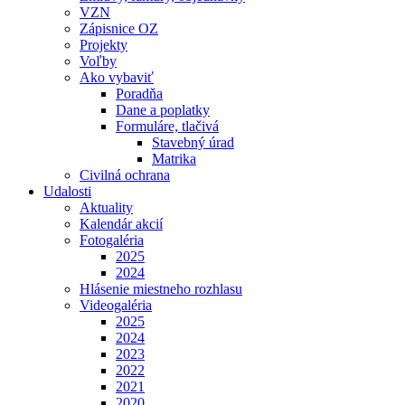
VZN
Zápisnice OZ
Projekty
Voľby
Ako vybaviť
Poradňa
Dane a poplatky
Formuláre, tlačivá
Stavebný úrad
Matrika
Civilná ochrana
Udalosti
Aktuality
Kalendár akcií
Fotogaléria
2025
2024
Hlásenie miestneho rozhlasu
Videogaléria
2025
2024
2023
2022
2021
2020