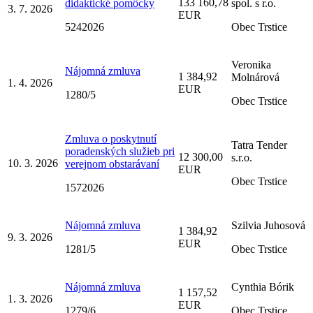
133 160,78
didaktické pomôcky
spol. s r.o.
3. 7. 2026
EUR
5242026
Obec Trstice
Veronika
Nájomná zmluva
1 384,92
Molnárová
1. 4. 2026
EUR
1280/5
Obec Trstice
Zmluva o poskytnutí
Tatra Tender
poradenských služieb pri
12 300,00
s.r.o.
10. 3. 2026
verejnom obstarávaní
EUR
Obec Trstice
1572026
Nájomná zmluva
Szilvia Juhosová
1 384,92
9. 3. 2026
EUR
1281/5
Obec Trstice
Nájomná zmluva
Cynthia Bórik
1 157,52
1. 3. 2026
EUR
1279/6
Obec Trstice