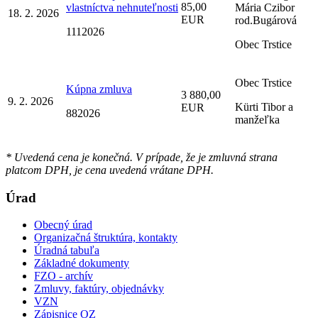
85,00
vlastníctva nehnuteľnosti
Mária Czibor
18. 2. 2026
EUR
rod.Bugárová
1112026
Obec Trstice
Obec Trstice
Kúpna zmluva
3 880,00
9. 2. 2026
Kürti Tibor a
EUR
882026
manžeľka
* Uvedená cena je konečná. V prípade, že je zmluvná strana
platcom DPH, je cena uvedená vrátane DPH.
Úrad
Obecný úrad
Organizačná štruktúra, kontakty
Úradná tabuľa
Základné dokumenty
FZO - archív
Zmluvy, faktúry, objednávky
VZN
Zápisnice OZ