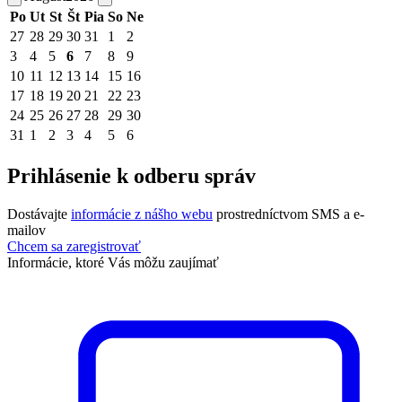
Po
Ut
St
Št
Pia
So
Ne
27
28
29
30
31
1
2
3
4
5
6
7
8
9
10
11
12
13
14
15
16
17
18
19
20
21
22
23
24
25
26
27
28
29
30
31
1
2
3
4
5
6
Prihlásenie k odberu správ
Dostávajte
informácie z nášho webu
prostredníctvom SMS a e-
mailov
Chcem sa zaregistrovať
Informácie, ktoré Vás môžu zaujímať