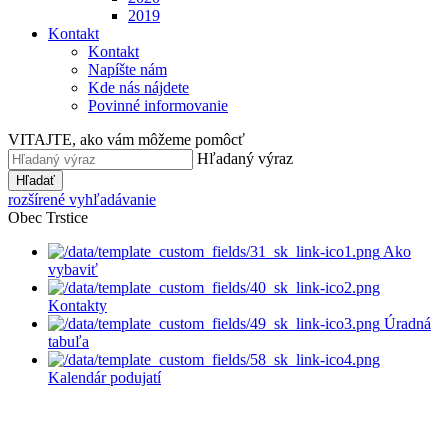
2019
Kontakt
Kontakt
Napíšte nám
Kde nás nájdete
Povinné informovanie
VITAJTE, ako vám môžeme pomôcť
Hľadaný výraz
Hľadať
rozšírené vyhľadávanie
Obec Trstice
Ako
vybaviť
Kontakty
Úradná
tabuľa
Kalendár podujatí