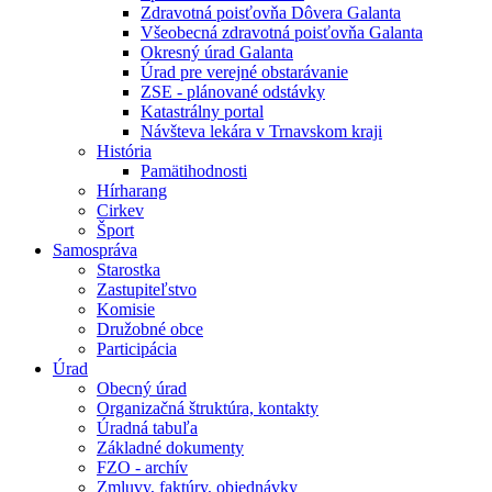
Zdravotná poisťovňa Dôvera Galanta
Všeobecná zdravotná poisťovňa Galanta
Okresný úrad Galanta
Úrad pre verejné obstarávanie
ZSE - plánované odstávky
Katastrálny portal
Návšteva lekára v Trnavskom kraji
História
Pamätihodnosti
Hírharang
Cirkev
Šport
Samospráva
Starostka
Zastupiteľstvo
Komisie
Družobné obce
Participácia
Úrad
Obecný úrad
Organizačná štruktúra, kontakty
Úradná tabuľa
Základné dokumenty
FZO - archív
Zmluvy, faktúry, objednávky