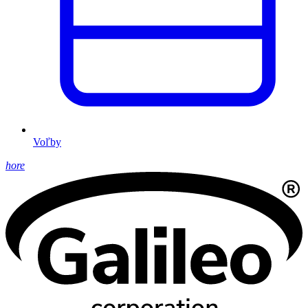
Voľby
hore