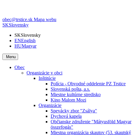
obec@trstice.sk
Mapa webu
SK
Slovensky
SK
Slovensky
EN
English
HU
Magyar
Menu
Obec
Organizácie v obci
Inštitúcie
Polícia - Obvodné oddelenie PZ Trstice
Slovenská pošta, a.s.
Miestne kultúrne stredisko
Kino Malom Mozi
Organizácie
Spevácky zbor "Zsálya"
Dychová kapela
Občianske združenie "Mátyusföld Magyar
összefogás"
Miestna organizácia skautov (53. skautský