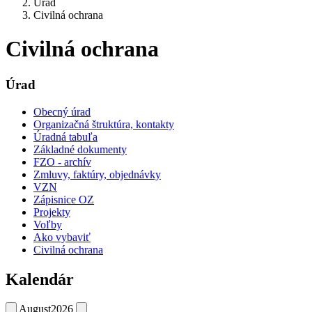
Úrad
Civilná ochrana
Civilná ochrana
Úrad
Obecný úrad
Organizačná štruktúra, kontakty
Úradná tabuľa
Základné dokumenty
FZO - archív
Zmluvy, faktúry, objednávky
VZN
Zápisnice OZ
Projekty
Voľby
Ako vybaviť
Civilná ochrana
Kalendár
August
2026