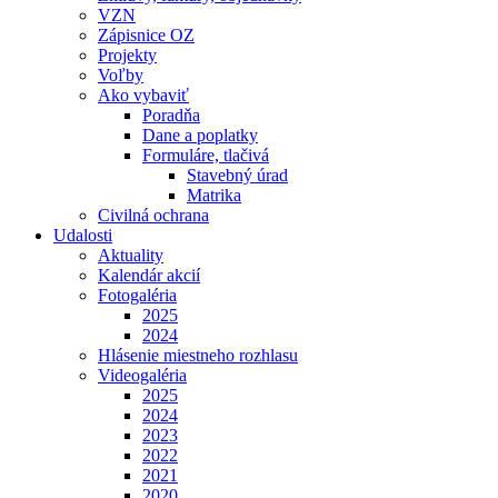
VZN
Zápisnice OZ
Projekty
Voľby
Ako vybaviť
Poradňa
Dane a poplatky
Formuláre, tlačivá
Stavebný úrad
Matrika
Civilná ochrana
Udalosti
Aktuality
Kalendár akcií
Fotogaléria
2025
2024
Hlásenie miestneho rozhlasu
Videogaléria
2025
2024
2023
2022
2021
2020