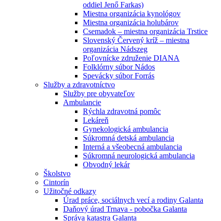
oddiel Jenő Farkas)
Miestna organizácia kynológov
Miestna organizácia holubárov
Csemadok – miestna organizácia Trstice
Slovenský Červený kríž – miestna
organizácia Nádszeg
Poľovnícke združenie DIANA
Folklórny súbor Nádos
Spevácky súbor Forrás
Služby a zdravotníctvo
Služby pre obyvateľov
Ambulancie
Rýchla zdravotná pomôc
Lekáreň
Gynekologická ambulancia
Súkromná detská ambulancia
Interná a všeobecná ambulancia
Súkromná neurologická ambulancia
Obvodný lekár
Školstvo
Cintorín
Užitočné odkazy
Úrad práce, sociálnych vecí a rodiny Galanta
Daňový úrad Trnava - pobočka Galanta
Správa katastra Galanta