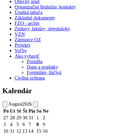
Obecný úrad
Organizačná štruktúra, kontakty
Úradná tabuľa
Základné dokumenty
FZO - archív
Zmluvy, faktúry, objednávky
VZN
Zápisnice OZ
Projekty
Voľby
Ako vybaviť
Poradňa
Dane a poplatky
Formuláre, tlačivá
Civilná ochrana
Kalendár
August
2026
Po
Ut
St
Št
Pia
So
Ne
27
28
29
30
31
1
2
3
4
5
6
7
8
9
10
11
12
13
14
15
16