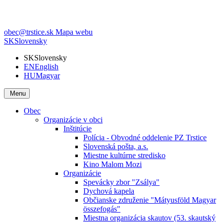
obec@trstice.sk
Mapa webu
SK
Slovensky
SK
Slovensky
EN
English
HU
Magyar
Menu
Obec
Organizácie v obci
Inštitúcie
Polícia - Obvodné oddelenie PZ Trstice
Slovenská pošta, a.s.
Miestne kultúrne stredisko
Kino Malom Mozi
Organizácie
Spevácky zbor "Zsálya"
Dychová kapela
Občianske združenie "Mátyusföld Magyar
összefogás"
Miestna organizácia skautov (53. skautský