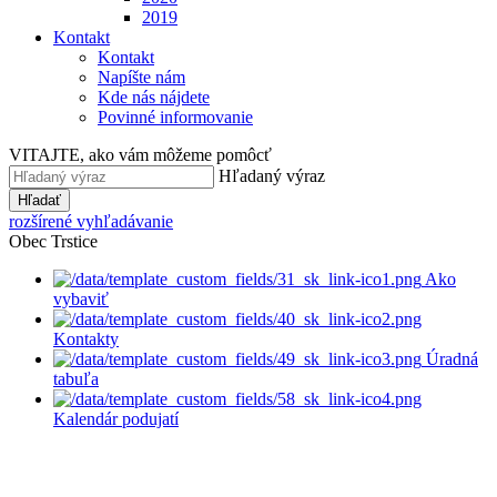
2019
Kontakt
Kontakt
Napíšte nám
Kde nás nájdete
Povinné informovanie
VITAJTE, ako vám môžeme pomôcť
Hľadaný výraz
Hľadať
rozšírené vyhľadávanie
Obec Trstice
Ako
vybaviť
Kontakty
Úradná
tabuľa
Kalendár podujatí