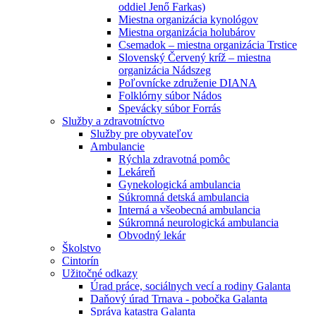
oddiel Jenő Farkas)
Miestna organizácia kynológov
Miestna organizácia holubárov
Csemadok – miestna organizácia Trstice
Slovenský Červený kríž – miestna
organizácia Nádszeg
Poľovnícke združenie DIANA
Folklórny súbor Nádos
Spevácky súbor Forrás
Služby a zdravotníctvo
Služby pre obyvateľov
Ambulancie
Rýchla zdravotná pomôc
Lekáreň
Gynekologická ambulancia
Súkromná detská ambulancia
Interná a všeobecná ambulancia
Súkromná neurologická ambulancia
Obvodný lekár
Školstvo
Cintorín
Užitočné odkazy
Úrad práce, sociálnych vecí a rodiny Galanta
Daňový úrad Trnava - pobočka Galanta
Správa katastra Galanta