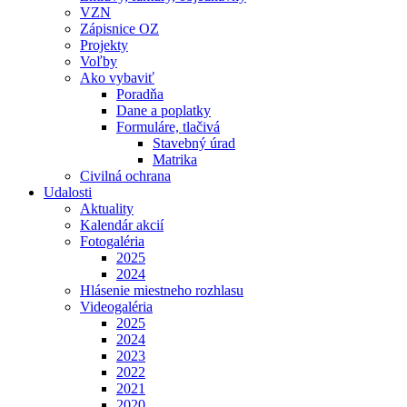
VZN
Zápisnice OZ
Projekty
Voľby
Ako vybaviť
Poradňa
Dane a poplatky
Formuláre, tlačivá
Stavebný úrad
Matrika
Civilná ochrana
Udalosti
Aktuality
Kalendár akcií
Fotogaléria
2025
2024
Hlásenie miestneho rozhlasu
Videogaléria
2025
2024
2023
2022
2021
2020