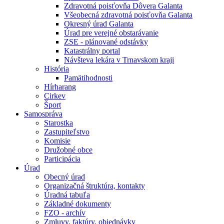
Zdravotná poisťovňa Dôvera Galanta
Všeobecná zdravotná poisťovňa Galanta
Okresný úrad Galanta
Úrad pre verejné obstarávanie
ZSE - plánované odstávky
Katastrálny portal
Návšteva lekára v Trnavskom kraji
História
Pamätihodnosti
Hírharang
Cirkev
Šport
Samospráva
Starostka
Zastupiteľstvo
Komisie
Družobné obce
Participácia
Úrad
Obecný úrad
Organizačná štruktúra, kontakty
Úradná tabuľa
Základné dokumenty
FZO - archív
Zmluvy, faktúry, objednávky