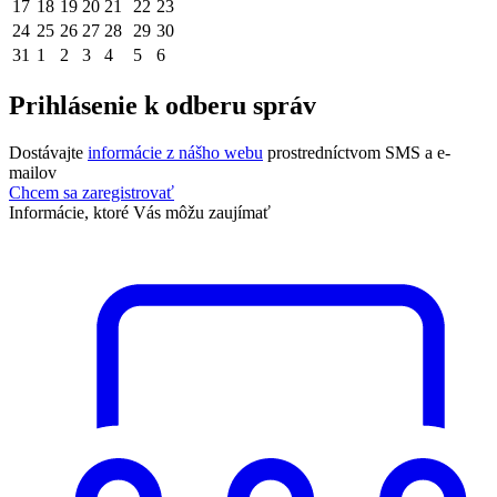
17
18
19
20
21
22
23
24
25
26
27
28
29
30
31
1
2
3
4
5
6
Prihlásenie k odberu správ
Dostávajte
informácie z nášho webu
prostredníctvom SMS a e-
mailov
Chcem sa zaregistrovať
Informácie, ktoré Vás môžu zaujímať