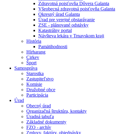
Zdravotná poisťovňa Dôvera Galanta
Všeobecná zdravotná poisťovňa Galanta
Okresný úrad Galanta
Úrad pre verejné obstarávanie
ZSE - plánované odstávky
Katastrálny portal
Návšteva lekára v Trnavskom kraji
História
Pamätihodnosti
Hírharang
Cirkev
Šport
Samospráva
Starostka
Zastupiteľstvo
Komisie
Družobné obce
Participácia
Úrad
Obecný úrad
Organizačná štruktúra, kontakty
Úradná tabuľa
Základné dokumenty
FZO - archív
Zmluvy, faktúry, objednávky