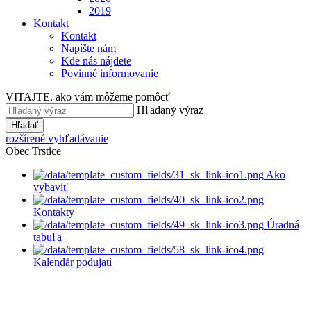
2019
Kontakt
Kontakt
Napíšte nám
Kde nás nájdete
Povinné informovanie
VITAJTE, ako vám môžeme pomôcť
Hľadaný výraz
Hľadať
rozšírené vyhľadávanie
Obec Trstice
Ako
vybaviť
Kontakty
Úradná
tabuľa
Kalendár podujatí