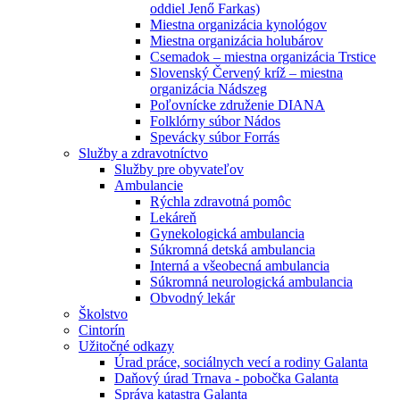
oddiel Jenő Farkas)
Miestna organizácia kynológov
Miestna organizácia holubárov
Csemadok – miestna organizácia Trstice
Slovenský Červený kríž – miestna
organizácia Nádszeg
Poľovnícke združenie DIANA
Folklórny súbor Nádos
Spevácky súbor Forrás
Služby a zdravotníctvo
Služby pre obyvateľov
Ambulancie
Rýchla zdravotná pomôc
Lekáreň
Gynekologická ambulancia
Súkromná detská ambulancia
Interná a všeobecná ambulancia
Súkromná neurologická ambulancia
Obvodný lekár
Školstvo
Cintorín
Užitočné odkazy
Úrad práce, sociálnych vecí a rodiny Galanta
Daňový úrad Trnava - pobočka Galanta
Správa katastra Galanta