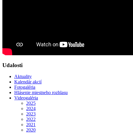
Udalosti
Aktuality
Kalendár akcií
Fotogaléria
Hlásenie miestneho rozhlasu
Videogaléria
2025
2024
2023
2022
2021
2020