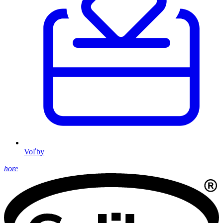
Voľby
hore