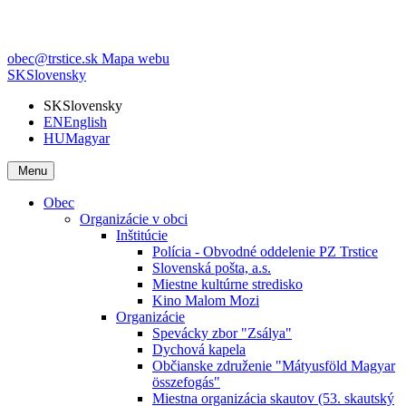
obec@trstice.sk
Mapa webu
SK
Slovensky
SK
Slovensky
EN
English
HU
Magyar
Menu
Obec
Organizácie v obci
Inštitúcie
Polícia - Obvodné oddelenie PZ Trstice
Slovenská pošta, a.s.
Miestne kultúrne stredisko
Kino Malom Mozi
Organizácie
Spevácky zbor "Zsálya"
Dychová kapela
Občianske združenie "Mátyusföld Magyar
összefogás"
Miestna organizácia skautov (53. skautský