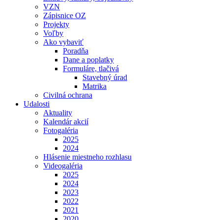
VZN
Zápisnice OZ
Projekty
Voľby
Ako vybaviť
Poradňa
Dane a poplatky
Formuláre, tlačivá
Stavebný úrad
Matrika
Civilná ochrana
Udalosti
Aktuality
Kalendár akcií
Fotogaléria
2025
2024
Hlásenie miestneho rozhlasu
Videogaléria
2025
2024
2023
2022
2021
2020