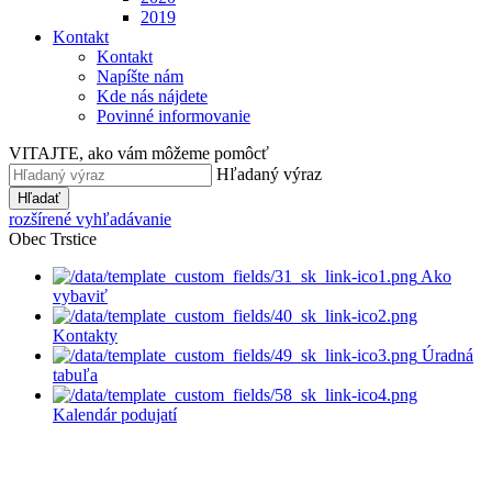
2019
Kontakt
Kontakt
Napíšte nám
Kde nás nájdete
Povinné informovanie
VITAJTE, ako vám môžeme pomôcť
Hľadaný výraz
Hľadať
rozšírené vyhľadávanie
Obec Trstice
Ako
vybaviť
Kontakty
Úradná
tabuľa
Kalendár podujatí