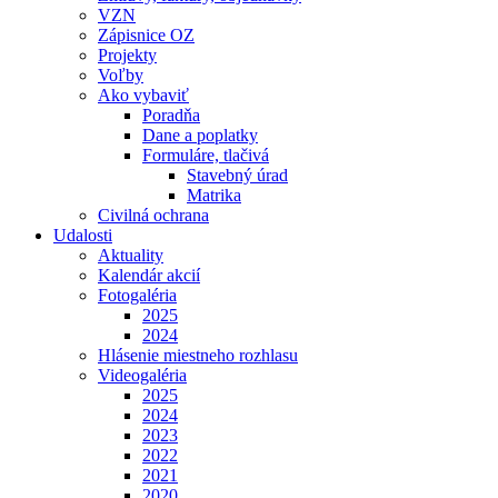
VZN
Zápisnice OZ
Projekty
Voľby
Ako vybaviť
Poradňa
Dane a poplatky
Formuláre, tlačivá
Stavebný úrad
Matrika
Civilná ochrana
Udalosti
Aktuality
Kalendár akcií
Fotogaléria
2025
2024
Hlásenie miestneho rozhlasu
Videogaléria
2025
2024
2023
2022
2021
2020