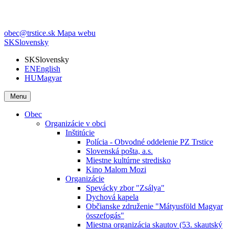
obec@trstice.sk
Mapa webu
SK
Slovensky
SK
Slovensky
EN
English
HU
Magyar
Menu
Obec
Organizácie v obci
Inštitúcie
Polícia - Obvodné oddelenie PZ Trstice
Slovenská pošta, a.s.
Miestne kultúrne stredisko
Kino Malom Mozi
Organizácie
Spevácky zbor "Zsálya"
Dychová kapela
Občianske združenie "Mátyusföld Magyar
összefogás"
Miestna organizácia skautov (53. skautský