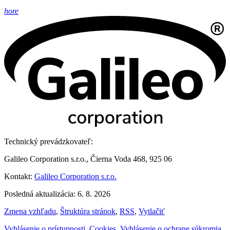
hore
Technický prevádzkovateľ:
Galileo Corporation s.r.o., Čierna Voda 468, 925 06
Kontakt:
Galileo Corporation s.r.o.
Posledná aktualizácia: 6. 8. 2026
Zmena vzhľadu
,
Štruktúra stránok
,
RSS
,
Vytlačiť
Vyhlásenie o prístupnosti
,
Cookies
,
Vyhlásenie o ochrane súkromia
,