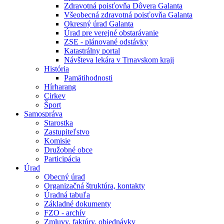
Zdravotná poisťovňa Dôvera Galanta
Všeobecná zdravotná poisťovňa Galanta
Okresný úrad Galanta
Úrad pre verejné obstarávanie
ZSE - plánované odstávky
Katastrálny portal
Návšteva lekára v Trnavskom kraji
História
Pamätihodnosti
Hírharang
Cirkev
Šport
Samospráva
Starostka
Zastupiteľstvo
Komisie
Družobné obce
Participácia
Úrad
Obecný úrad
Organizačná štruktúra, kontakty
Úradná tabuľa
Základné dokumenty
FZO - archív
Zmluvy, faktúry, objednávky