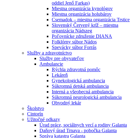
oddiel Jenő Farkas)
Miestna organizácia kynológov
Miestna organizácia holubárov
Csemadok – miestna organizácia Trstice
Slovenský Červený kríž – miestna
organizácia Nádszeg
Poľovnícke združenie DIANA
Folklórny súbor Nádos
Spevácky súbor Forrás
Služby a zdravotníctvo
Služby pre obyvateľov
Ambulancie
Rýchla zdravotná pomôc
Lekáreň
Gynekologická ambulancia
Súkromná detská ambulancia
Interná a všeobecná ambulancia
Súkromná neurologická ambulancia
Obvodný lekár
Školstvo
Cintorín
Užitočné odkazy
Úrad práce, sociálnych vecí a rodiny Galanta
Daňový úrad Trnava - pobočka Galanta
Správa katastra Galanta