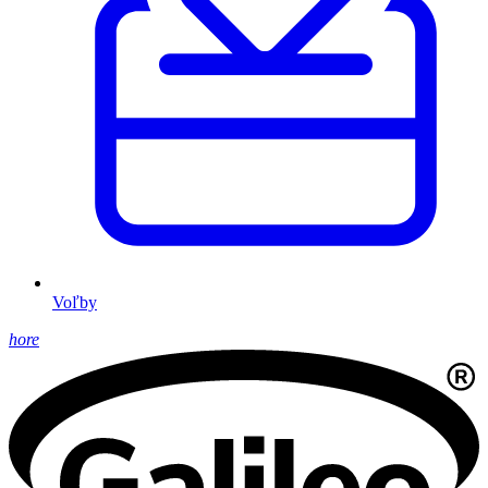
Voľby
hore