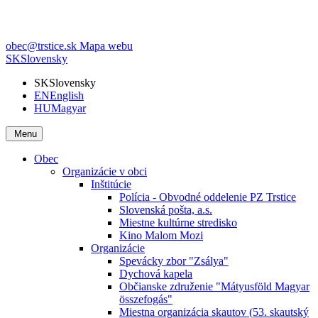
obec@trstice.sk
Mapa webu
SK
Slovensky
SK
Slovensky
EN
English
HU
Magyar
Menu
Obec
Organizácie v obci
Inštitúcie
Polícia - Obvodné oddelenie PZ Trstice
Slovenská pošta, a.s.
Miestne kultúrne stredisko
Kino Malom Mozi
Organizácie
Spevácky zbor "Zsálya"
Dychová kapela
Občianske združenie "Mátyusföld Magyar
összefogás"
Miestna organizácia skautov (53. skautský