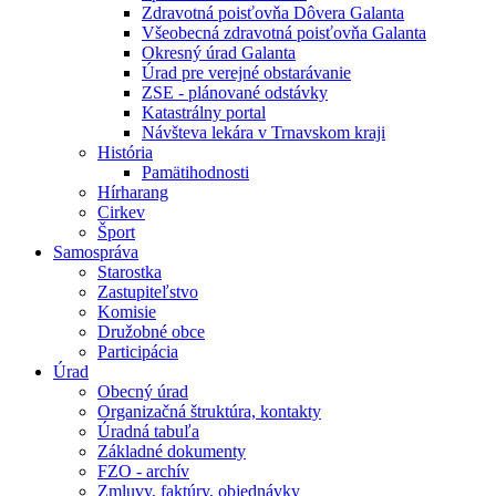
Zdravotná poisťovňa Dôvera Galanta
Všeobecná zdravotná poisťovňa Galanta
Okresný úrad Galanta
Úrad pre verejné obstarávanie
ZSE - plánované odstávky
Katastrálny portal
Návšteva lekára v Trnavskom kraji
História
Pamätihodnosti
Hírharang
Cirkev
Šport
Samospráva
Starostka
Zastupiteľstvo
Komisie
Družobné obce
Participácia
Úrad
Obecný úrad
Organizačná štruktúra, kontakty
Úradná tabuľa
Základné dokumenty
FZO - archív
Zmluvy, faktúry, objednávky