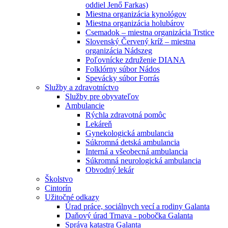
oddiel Jenő Farkas)
Miestna organizácia kynológov
Miestna organizácia holubárov
Csemadok – miestna organizácia Trstice
Slovenský Červený kríž – miestna
organizácia Nádszeg
Poľovnícke združenie DIANA
Folklórny súbor Nádos
Spevácky súbor Forrás
Služby a zdravotníctvo
Služby pre obyvateľov
Ambulancie
Rýchla zdravotná pomôc
Lekáreň
Gynekologická ambulancia
Súkromná detská ambulancia
Interná a všeobecná ambulancia
Súkromná neurologická ambulancia
Obvodný lekár
Školstvo
Cintorín
Užitočné odkazy
Úrad práce, sociálnych vecí a rodiny Galanta
Daňový úrad Trnava - pobočka Galanta
Správa katastra Galanta