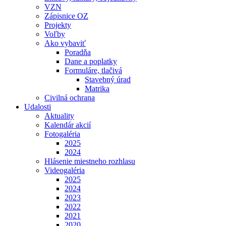
VZN
Zápisnice OZ
Projekty
Voľby
Ako vybaviť
Poradňa
Dane a poplatky
Formuláre, tlačivá
Stavebný úrad
Matrika
Civilná ochrana
Udalosti
Aktuality
Kalendár akcií
Fotogaléria
2025
2024
Hlásenie miestneho rozhlasu
Videogaléria
2025
2024
2023
2022
2021
2020