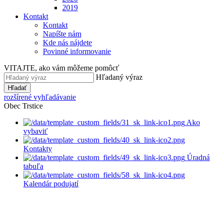
2019
Kontakt
Kontakt
Napíšte nám
Kde nás nájdete
Povinné informovanie
VITAJTE, ako vám môžeme pomôcť
Hľadaný výraz
Hľadať
rozšírené vyhľadávanie
Obec Trstice
Ako
vybaviť
Kontakty
Úradná
tabuľa
Kalendár podujatí