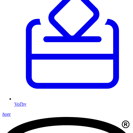
Voľby
hore