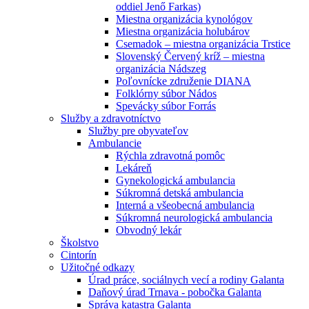
oddiel Jenő Farkas)
Miestna organizácia kynológov
Miestna organizácia holubárov
Csemadok – miestna organizácia Trstice
Slovenský Červený kríž – miestna
organizácia Nádszeg
Poľovnícke združenie DIANA
Folklórny súbor Nádos
Spevácky súbor Forrás
Služby a zdravotníctvo
Služby pre obyvateľov
Ambulancie
Rýchla zdravotná pomôc
Lekáreň
Gynekologická ambulancia
Súkromná detská ambulancia
Interná a všeobecná ambulancia
Súkromná neurologická ambulancia
Obvodný lekár
Školstvo
Cintorín
Užitočné odkazy
Úrad práce, sociálnych vecí a rodiny Galanta
Daňový úrad Trnava - pobočka Galanta
Správa katastra Galanta