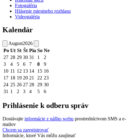
Fotogaléria
Hlásenie miestneho rozhlasu
Videogaléria
Kalendár
August
2026
Po
Ut
St
Št
Pia
So
Ne
27
28
29
30
31
1
2
3
4
5
6
7
8
9
10
11
12
13
14
15
16
17
18
19
20
21
22
23
24
25
26
27
28
29
30
31
1
2
3
4
5
6
Prihlásenie k odberu správ
Dostávajte
informácie z nášho webu
prostredníctvom SMS a e-
mailov
Chcem sa zaregistrovať
Informácie, ktoré Vás môžu zaujímať