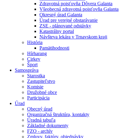
Zdravotná poisťovňa Dôvera Galanta
Všeobecná zdravotná poisťovňa Galanta
Okresný úrad Galanta
Úrad pre verejné obstarávanie
ZSE - plánované odstávky
Katastrálny portal
Návšteva lekára v Trnavskom kraji
História
Pamätihodnosti
Hírharang
Cirkev
Šport
Samospráva
Starostka
Zastupiteľstvo
Komisie
Družobné obce
Participácia
Úrad
Obecný úrad
Organizačná štruktúra, kontakty
Úradná tabuľa
Základné dokumenty
FZO - archív
Zmluvy, faktúry, objednávky