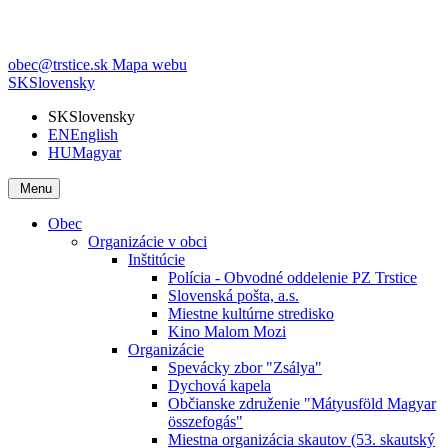
obec@trstice.sk
Mapa webu
SK
Slovensky
SK
Slovensky
EN
English
HU
Magyar
Menu
Obec
Organizácie v obci
Inštitúcie
Polícia - Obvodné oddelenie PZ Trstice
Slovenská pošta, a.s.
Miestne kultúrne stredisko
Kino Malom Mozi
Organizácie
Spevácky zbor "Zsálya"
Dychová kapela
Občianske združenie "Mátyusföld Magyar
összefogás"
Miestna organizácia skautov (53. skautský