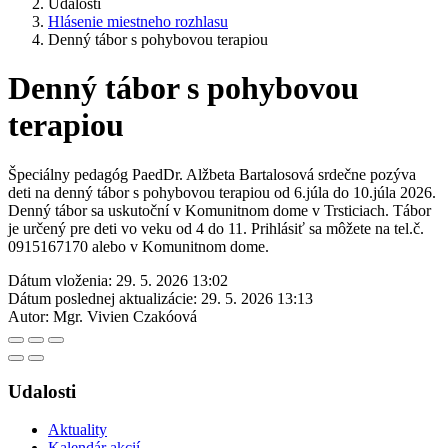
Udalosti
Hlásenie miestneho rozhlasu
Denný tábor s pohybovou terapiou
Denný tábor s pohybovou
terapiou
Špeciálny pedagóg PaedDr. Alžbeta Bartalosová srdečne pozýva
deti na denný tábor s pohybovou terapiou od 6.júla do 10.júla 2026.
Denný tábor sa uskutoční v Komunitnom dome v Trsticiach. Tábor
je určený pre deti vo veku od 4 do 11. Prihlásiť sa môžete na tel.č.
0915167170 alebo v Komunitnom dome.
Dátum vloženia:
29. 5. 2026 13:02
Dátum poslednej aktualizácie:
29. 5. 2026 13:13
Autor:
Mgr. Vivien Czakóová
Udalosti
Aktuality
Kalendár akcií