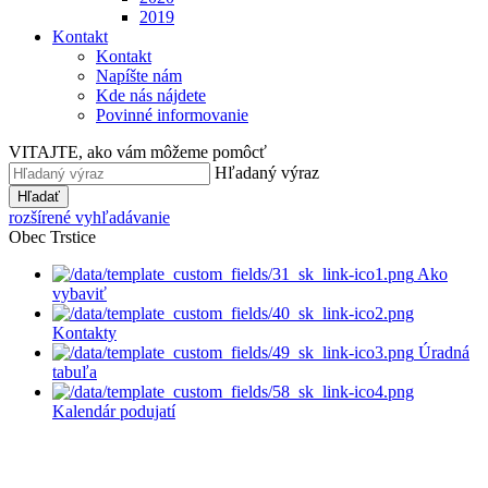
2019
Kontakt
Kontakt
Napíšte nám
Kde nás nájdete
Povinné informovanie
VITAJTE, ako vám môžeme pomôcť
Hľadaný výraz
Hľadať
rozšírené vyhľadávanie
Obec Trstice
Ako
vybaviť
Kontakty
Úradná
tabuľa
Kalendár podujatí