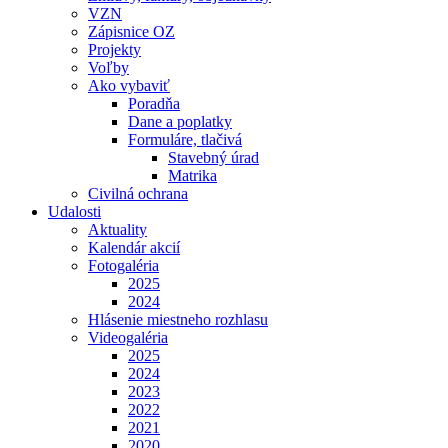
VZN
Zápisnice OZ
Projekty
Voľby
Ako vybaviť
Poradňa
Dane a poplatky
Formuláre, tlačivá
Stavebný úrad
Matrika
Civilná ochrana
Udalosti
Aktuality
Kalendár akcií
Fotogaléria
2025
2024
Hlásenie miestneho rozhlasu
Videogaléria
2025
2024
2023
2022
2021
2020