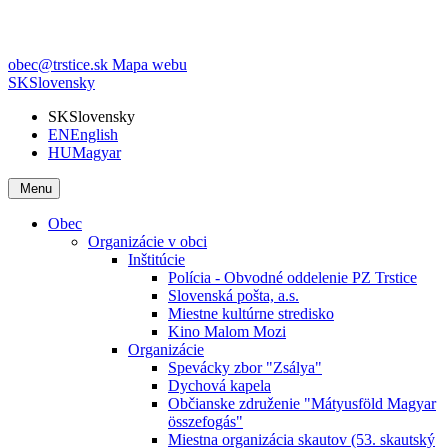
obec@trstice.sk
Mapa webu
SK
Slovensky
SK
Slovensky
EN
English
HU
Magyar
Menu
Obec
Organizácie v obci
Inštitúcie
Polícia - Obvodné oddelenie PZ Trstice
Slovenská pošta, a.s.
Miestne kultúrne stredisko
Kino Malom Mozi
Organizácie
Spevácky zbor "Zsálya"
Dychová kapela
Občianske združenie "Mátyusföld Magyar
összefogás"
Miestna organizácia skautov (53. skautský