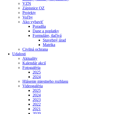
VZN
Zápisnice OZ
Projekty
Voľby
Ako vybaviť
Poradňa
Dane a poplatky
Formuláre, tlačivá
Stavebný úrad
Matrika
Civilná ochrana
Udalosti
Aktuality
Kalendár akcií
Fotogaléria
2025
2024
Hlásenie miestneho rozhlasu
Videogaléria
2025
2024
2023
2022
2021
2020