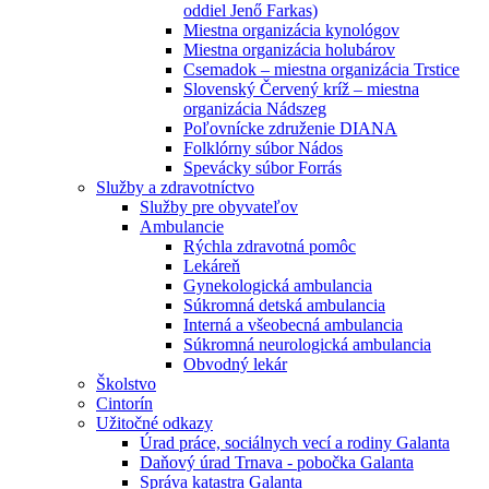
oddiel Jenő Farkas)
Miestna organizácia kynológov
Miestna organizácia holubárov
Csemadok – miestna organizácia Trstice
Slovenský Červený kríž – miestna
organizácia Nádszeg
Poľovnícke združenie DIANA
Folklórny súbor Nádos
Spevácky súbor Forrás
Služby a zdravotníctvo
Služby pre obyvateľov
Ambulancie
Rýchla zdravotná pomôc
Lekáreň
Gynekologická ambulancia
Súkromná detská ambulancia
Interná a všeobecná ambulancia
Súkromná neurologická ambulancia
Obvodný lekár
Školstvo
Cintorín
Užitočné odkazy
Úrad práce, sociálnych vecí a rodiny Galanta
Daňový úrad Trnava - pobočka Galanta
Správa katastra Galanta