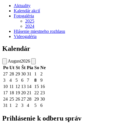
Aktuality
Kalendár akcií
Fotogaléria
2025
2024
Hlásenie miestneho rozhlasu
Videogaléria
Kalendár
August
2026
Po
Ut
St
Št
Pia
So
Ne
27
28
29
30
31
1
2
3
4
5
6
7
8
9
10
11
12
13
14
15
16
17
18
19
20
21
22
23
24
25
26
27
28
29
30
31
1
2
3
4
5
6
Prihlásenie k odberu správ