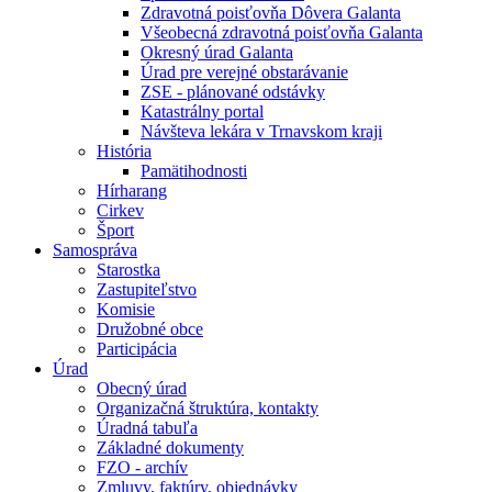
Zdravotná poisťovňa Dôvera Galanta
Všeobecná zdravotná poisťovňa Galanta
Okresný úrad Galanta
Úrad pre verejné obstarávanie
ZSE - plánované odstávky
Katastrálny portal
Návšteva lekára v Trnavskom kraji
História
Pamätihodnosti
Hírharang
Cirkev
Šport
Samospráva
Starostka
Zastupiteľstvo
Komisie
Družobné obce
Participácia
Úrad
Obecný úrad
Organizačná štruktúra, kontakty
Úradná tabuľa
Základné dokumenty
FZO - archív
Zmluvy, faktúry, objednávky