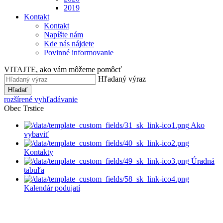
2019
Kontakt
Kontakt
Napíšte nám
Kde nás nájdete
Povinné informovanie
VITAJTE, ako vám môžeme pomôcť
Hľadaný výraz
Hľadať
rozšírené vyhľadávanie
Obec Trstice
Ako
vybaviť
Kontakty
Úradná
tabuľa
Kalendár podujatí