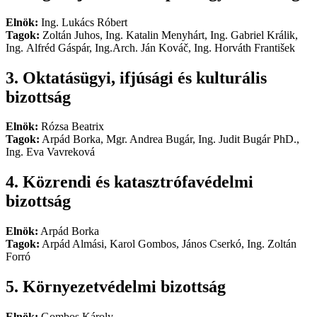
Elnök:
Ing. Lukács Róbert
Tagok:
Zoltán Juhos, Ing. Katalin Menyhárt, Ing. Gabriel Králik,
Ing. Alfréd Gáspár, Ing.Arch. Ján Kováč, Ing. Horváth František
3. Oktatásügyi, ifjúsági és kulturális
bizottság
Elnök:
Rózsa Beatrix
Tagok:
Arpád Borka, Mgr. Andrea Bugár, Ing. Judit Bugár PhD.,
Ing. Eva Vavreková
4. Közrendi és katasztrófavédelmi
bizottság
Elnök:
Arpád Borka
Tagok:
Arpád Almási, Karol Gombos, János Cserkó, Ing. Zoltán
Forró
5. Környezetvédelmi bizottság
Elnök:
Gombos Károly