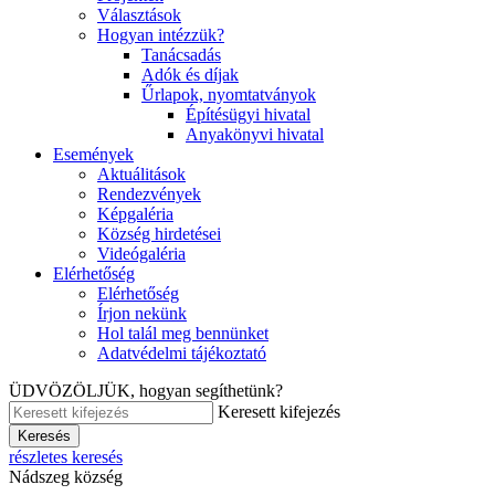
Választások
Hogyan intézzük?
Tanácsadás
Adók és díjak
Űrlapok, nyomtatványok
Építésügyi hivatal
Anyakönyvi hivatal
Események
Aktuálitások
Rendezvények
Képgaléria
Község hirdetései
Videógaléria
Elérhetőség
Elérhetőség
Írjon nekünk
Hol talál meg bennünket
Adatvédelmi tájékoztató
ÜDVÖZÖLJÜK, hogyan segíthetünk?
Keresett kifejezés
Keresés
részletes keresés
Nádszeg község