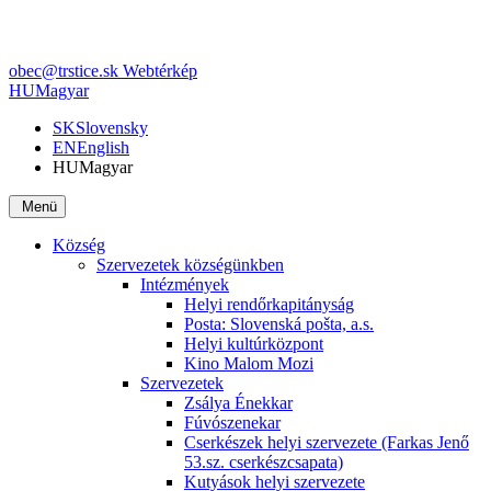
obec@trstice.sk
Webtérkép
HU
Magyar
SK
Slovensky
EN
English
HU
Magyar
Menü
Község
Szervezetek községünkben
Intézmények
Helyi rendőrkapitányság
Posta: Slovenská pošta, a.s.
Helyi kultúrközpont
Kino Malom Mozi
Szervezetek
Zsálya Énekkar
Fúvószenekar
Cserkészek helyi szervezete (Farkas Jenő
53.sz. cserkészcsapata)
Kutyások helyi szervezete