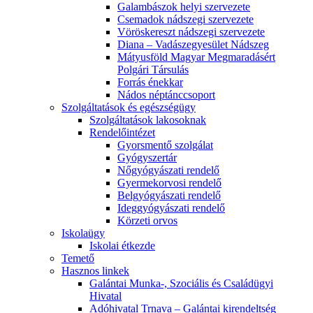
Galambászok helyi szervezete
Csemadok nádszegi szervezete
Vöröskereszt nádszegi szervezete
Diana – Vadászegyesület Nádszeg
Mátyusföld Magyar Megmaradásért
Polgári Társulás
Forrás énekkar
Nádos néptánccsoport
Szolgáltatások és egészségügy
Szolgáltatások lakosoknak
Rendelőintézet
Gyorsmentő szolgálat
Gyógyszertár
Nőgyógyászati rendelő
Gyermekorvosi rendelő
Belgyógyászati rendelő
Ideggyógyászati rendelő
Körzeti orvos
Iskolaügy
Iskolai étkezde
Temető
Hasznos linkek
Galántai Munka-, Szociális és Családügyi
Hivatal
Adóhivatal Trnava – Galántai kirendeltség