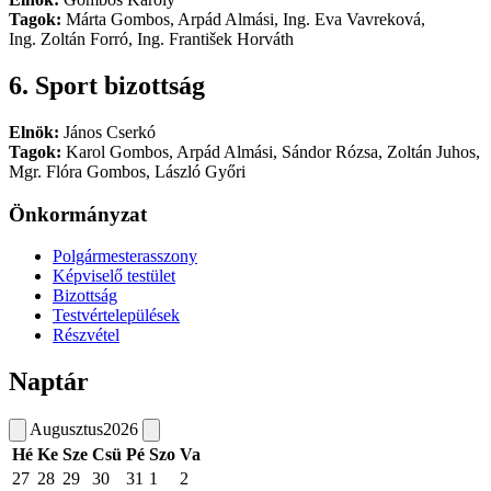
Tagok:
Márta Gombos, Arpád Almási, Ing. Eva Vavreková,
Ing. Zoltán Forró, Ing. František Horváth
6. Sport bizottság
Elnök:
János Cserkó
Tagok:
Karol Gombos, Arpád Almási, Sándor Rózsa, Zoltán Juhos,
Mgr. Flóra Gombos, László Győri
Önkormányzat
Polgármesterasszony
Képviselő testület
Bizottság
Testvértelepülések
Részvétel
Naptár
Augusztus
2026
Hé
Ke
Sze
Csü
Pé
Szo
Va
27
28
29
30
31
1
2