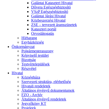
Galántai Kataszteri Hivatal
Dôvera Egészségbiztosító
VSzP Egészségbiztosító
Galántai Járási Hivatal
Közbeszerzési Hivatal
ZSE – tervezett áramszünetek
Kataszteri portál
Orvoslátogatás
Hírharang
Egyházközség
Önkormányzat
Polgármesterasszony
Képviselő testület
Bizottság
Testvértelepülések
Részvétel
Hivatal
Községháza
Szervezeti struktúra, elérhetőség
Hivatali rendeletek
Általános érvényű dokumentumok
FZO - Archív
Általános érvényű rendeletek
Jegyzőköny KT
Projektek