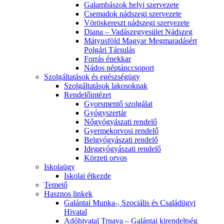
Galambászok helyi szervezete
Csemadok nádszegi szervezete
Vöröskereszt nádszegi szervezete
Diana – Vadászegyesület Nádszeg
Mátyusföld Magyar Megmaradásért
Polgári Társulás
Forrás énekkar
Nádos néptánccsoport
Szolgáltatások és egészségügy
Szolgáltatások lakosoknak
Rendelőintézet
Gyorsmentő szolgálat
Gyógyszertár
Nőgyógyászati rendelő
Gyermekorvosi rendelő
Belgyógyászati rendelő
Ideggyógyászati rendelő
Körzeti orvos
Iskolaügy
Iskolai étkezde
Temető
Hasznos linkek
Galántai Munka-, Szociális és Családügyi
Hivatal
Adóhivatal Trnava – Galántai kirendeltség