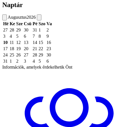
Naptár
Augusztus
2026
Hé
Ke
Sze
Csü
Pé
Szo
Va
27
28
29
30
31
1
2
3
4
5
6
7
8
9
10
11
12
13
14
15
16
17
18
19
20
21
22
23
24
25
26
27
28
29
30
31
1
2
3
4
5
6
Információk, amelyek érdekelhetik Önt