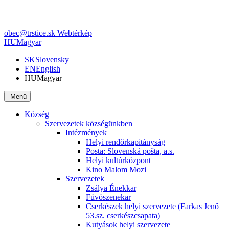
obec@trstice.sk
Webtérkép
HU
Magyar
SK
Slovensky
EN
English
HU
Magyar
Menü
Község
Szervezetek községünkben
Intézmények
Helyi rendőrkapitányság
Posta: Slovenská pošta, a.s.
Helyi kultúrközpont
Kino Malom Mozi
Szervezetek
Zsálya Énekkar
Fúvószenekar
Cserkészek helyi szervezete (Farkas Jenő
53.sz. cserkészcsapata)
Kutyások helyi szervezete