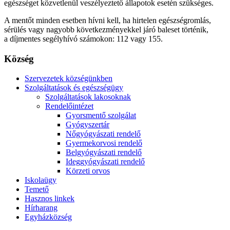
egészséget közvetlenül veszélyeztető állapotok esetén szükséges.
A mentőt minden esetben hívni kell, ha hirtelen egészségromlás,
sérülés vagy nagyobb következményekkel járó baleset történik,
a díjmentes segélyhívó számokon: 112 vagy 155.
Község
Szervezetek községünkben
Szolgáltatások és egészségügy
Szolgáltatások lakosoknak
Rendelőintézet
Gyorsmentő szolgálat
Gyógyszertár
Nőgyógyászati rendelő
Gyermekorvosi rendelő
Belgyógyászati rendelő
Ideggyógyászati rendelő
Körzeti orvos
Iskolaügy
Temető
Hasznos linkek
Hírharang
Egyházközség