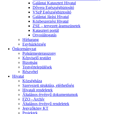
Galántai Kataszteri Hivatal
Dôvera Egészségbiztosító
VSzP Egészségbiztosító
Galántai Járási Hivatal
Közbeszerzési Hivatal
ZSE – tervezett áramszünetek
Kataszteri portál
Orvoslátogatás
Hírharang
Egyházközség
Önkormányzat
Polgármesterasszony
Képviselő testület
Bizottság
Testvértelepülések
Részvétel
Hivatal
Községháza
Szervezeti struktúra, elérhetőség
Hivatali rendeletek
Általános érvényű dokumentumok
FZO - Archív
Általános érvényű rendeletek
Jegyzőköny KT
Projektek