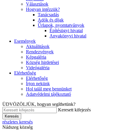
Választások
Hogyan intézzük?
Tanácsadás
Adók és díjak
Űrlapok, nyomtatványok
Építésügyi hivatal
Anyakönyvi hivatal
Események
Aktuálitások
Rendezvények
Képgaléria
Község hirdetései
Videógaléria
Elérhetőség
Elérhetőség
Írjon nekünk
Hol talál meg bennünket
Adatvédelmi tájékoztató
ÜDVÖZÖLJÜK, hogyan segíthetünk?
Keresett kifejezés
Keresés
részletes keresés
Nádszeg község