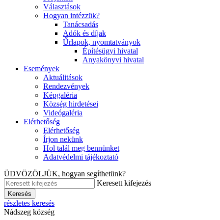
Választások
Hogyan intézzük?
Tanácsadás
Adók és díjak
Űrlapok, nyomtatványok
Építésügyi hivatal
Anyakönyvi hivatal
Események
Aktuálitások
Rendezvények
Képgaléria
Község hirdetései
Videógaléria
Elérhetőség
Elérhetőség
Írjon nekünk
Hol talál meg bennünket
Adatvédelmi tájékoztató
ÜDVÖZÖLJÜK, hogyan segíthetünk?
Keresett kifejezés
Keresés
részletes keresés
Nádszeg község