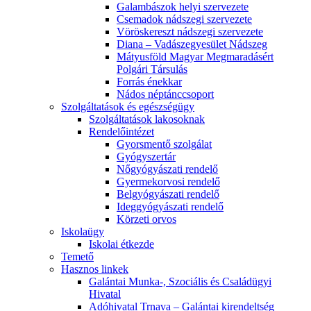
Galambászok helyi szervezete
Csemadok nádszegi szervezete
Vöröskereszt nádszegi szervezete
Diana – Vadászegyesület Nádszeg
Mátyusföld Magyar Megmaradásért
Polgári Társulás
Forrás énekkar
Nádos néptánccsoport
Szolgáltatások és egészségügy
Szolgáltatások lakosoknak
Rendelőintézet
Gyorsmentő szolgálat
Gyógyszertár
Nőgyógyászati rendelő
Gyermekorvosi rendelő
Belgyógyászati rendelő
Ideggyógyászati rendelő
Körzeti orvos
Iskolaügy
Iskolai étkezde
Temető
Hasznos linkek
Galántai Munka-, Szociális és Családügyi
Hivatal
Adóhivatal Trnava – Galántai kirendeltség