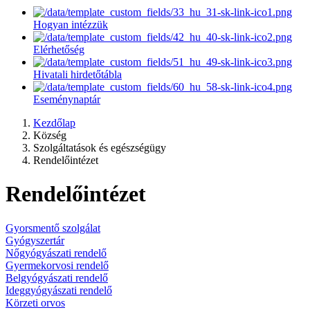
Hogyan intézzük
Elérhetőség
Hivatali hirdetőtábla
Eseménynaptár
Kezdőlap
Község
Szolgáltatások és egészségügy
Rendelőintézet
Rendelőintézet
Gyorsmentő szolgálat
Gyógyszertár
Nőgyógyászati rendelő
Gyermekorvosi rendelő
Belgyógyászati rendelő
Ideggyógyászati rendelő
Körzeti orvos