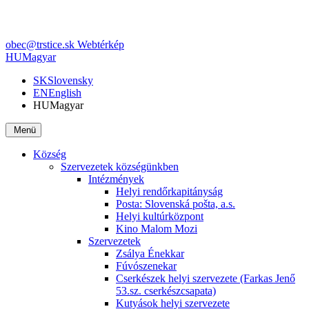
obec@trstice.sk
Webtérkép
HU
Magyar
SK
Slovensky
EN
English
HU
Magyar
Menü
Község
Szervezetek községünkben
Intézmények
Helyi rendőrkapitányság
Posta: Slovenská pošta, a.s.
Helyi kultúrközpont
Kino Malom Mozi
Szervezetek
Zsálya Énekkar
Fúvószenekar
Cserkészek helyi szervezete (Farkas Jenő
53.sz. cserkészcsapata)
Kutyások helyi szervezete