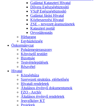
Galántai Kataszteri Hivatal
Dôvera Egészségbiztosító
VSzP Egészségbiztosító
Galántai Járási Hivatal
Közbeszerzési Hivatal
ZSE – tervezett áramszünetek
Kataszteri portál
Orvoslátogatás
Hírharang
Egyházközség
Önkormányzat
Polgármesterasszony
Képviselő testület
Bizottság
Testvértelepülések
Részvétel
Hivatal
Községháza
Szervezeti struktúra, elérhetőség
Hivatali rendeletek
Általános érvényű dokumentumok
FZO - Archív
Általános érvényű rendeletek
Jegyzőköny KT
Projektek