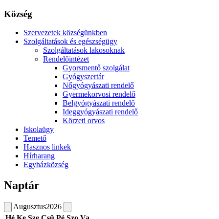
Község
Szervezetek községünkben
Szolgáltatások és egészségügy
Szolgáltatások lakosoknak
Rendelőintézet
Gyorsmentő szolgálat
Gyógyszertár
Nőgyógyászati rendelő
Gyermekorvosi rendelő
Belgyógyászati rendelő
Ideggyógyászati rendelő
Körzeti orvos
Iskolaügy
Temető
Hasznos linkek
Hírharang
Egyházközség
Naptár
Augusztus
2026
Hé
Ke
Sze
Csü
Pé
Szo
Va