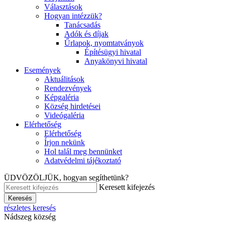
Választások
Hogyan intézzük?
Tanácsadás
Adók és díjak
Űrlapok, nyomtatványok
Építésügyi hivatal
Anyakönyvi hivatal
Események
Aktuálitások
Rendezvények
Képgaléria
Község hirdetései
Videógaléria
Elérhetőség
Elérhetőség
Írjon nekünk
Hol talál meg bennünket
Adatvédelmi tájékoztató
ÜDVÖZÖLJÜK, hogyan segíthetünk?
Keresett kifejezés
Keresés
részletes keresés
Nádszeg község