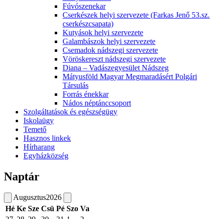
Fúvószenekar
Cserkészek helyi szervezete (Farkas Jenő 53.sz.
cserkészcsapata)
Kutyások helyi szervezete
Galambászok helyi szervezete
Csemadok nádszegi szervezete
Vöröskereszt nádszegi szervezete
Diana – Vadászegyesület Nádszeg
Mátyusföld Magyar Megmaradásért Polgári
Társulás
Forrás énekkar
Nádos néptánccsoport
Szolgáltatások és egészségügy
Iskolaügy
Temető
Hasznos linkek
Hírharang
Egyházközség
Naptár
Augusztus
2026
Hé
Ke
Sze
Csü
Pé
Szo
Va