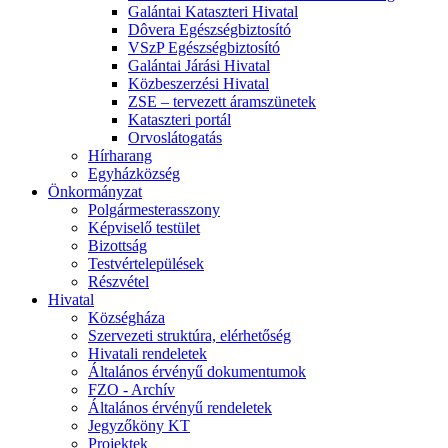
Galántai Kataszteri Hivatal
Dôvera Egészségbiztosító
VSzP Egészségbiztosító
Galántai Járási Hivatal
Közbeszerzési Hivatal
ZSE – tervezett áramszünetek
Kataszteri portál
Orvoslátogatás
Hírharang
Egyházközség
Önkormányzat
Polgármesterasszony
Képviselő testület
Bizottság
Testvértelepülések
Részvétel
Hivatal
Községháza
Szervezeti struktúra, elérhetőség
Hivatali rendeletek
Általános érvényű dokumentumok
FZO - Archív
Általános érvényű rendeletek
Jegyzőköny KT
Projektek