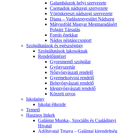
Galambászok helyi szervezete
Csemadok nádszegi szervezete
Vöröskereszt nádszegi szervezete
Diana – Vadászegyesület Nádszeg
Mátyusföld Magyar Megmaradásért
Polgári Társulás
Forrás énekkar
Nádos néptánccsoport
Szolgáltatások és egészségügy
Szolgáltatások lakosoknak
Rendelőintézet
Gyorsmentő szolgálat
Gyógyszertár
Nőgyógyászati rendelő
Gyermekorvosi rendelő
Belgyógyászati rendelő
Ideggyógyászati rendelő
Körzeti orvos
Iskolaügy
Iskolai étkezde
Temető
Hasznos linkek
Galántai Munka-, Szociális és Családügyi
Hivatal
Adóhivatal Trnava – Galántai kirendeltség