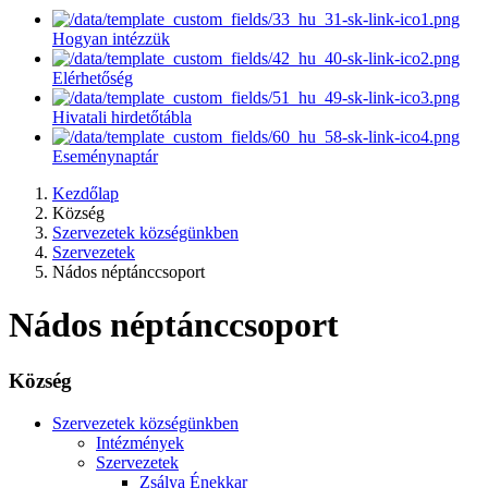
Hogyan intézzük
Elérhetőség
Hivatali hirdetőtábla
Eseménynaptár
Kezdőlap
Község
Szervezetek községünkben
Szervezetek
Nádos néptánccsoport
Nádos néptánccsoport
Község
Szervezetek községünkben
Intézmények
Szervezetek
Zsálya Énekkar