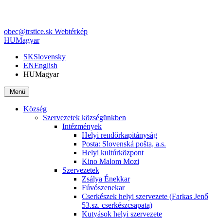
obec@trstice.sk
Webtérkép
HU
Magyar
SK
Slovensky
EN
English
HU
Magyar
Menü
Község
Szervezetek községünkben
Intézmények
Helyi rendőrkapitányság
Posta: Slovenská pošta, a.s.
Helyi kultúrközpont
Kino Malom Mozi
Szervezetek
Zsálya Énekkar
Fúvószenekar
Cserkészek helyi szervezete (Farkas Jenő
53.sz. cserkészcsapata)
Kutyások helyi szervezete