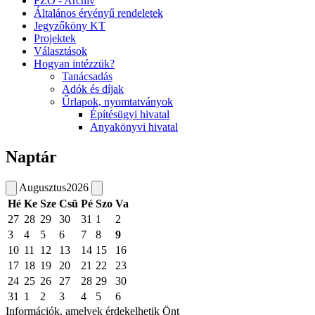
FZO - Archív
Általános érvényű rendeletek
Jegyzőköny KT
Projektek
Választások
Hogyan intézzük?
Tanácsadás
Adók és díjak
Űrlapok, nyomtatványok
Építésügyi hivatal
Anyakönyvi hivatal
Naptár
Augusztus
2026
Hé
Ke
Sze
Csü
Pé
Szo
Va
27
28
29
30
31
1
2
3
4
5
6
7
8
9
10
11
12
13
14
15
16
17
18
19
20
21
22
23
24
25
26
27
28
29
30
31
1
2
3
4
5
6
Információk, amelyek érdekelhetik Önt