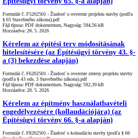
Építésügyi törvény 65. §-a alapján)
Formulár č. F5202501 - Žiadosť o overenie projektu stavby (podľa
§ 65 Stavebného zákona).pdf
Fájl típusa: PDF dokumentum, Nagyság: 594,56 kB
Hozzáadva:
28. 5. 2026
Kérelem az építési terv módosításának
hitelesítésére (az Építésügyi törvény 43. §-
a (3) bekezdése alapján)
Formulár č. F6202501 - Žiadosť o overenie zmeny projektu stavby
(podľa § 43 ods. 3 Stavebného zákona).pdf
Fájl típusa: PDF dokumentum, Nagyság: 592,39 kB
Hozzáadva:
28. 5. 2026
Kérelem az építmény használatbavételi
engedélyezésére (kollaudációjára) (az
Építésügyi törvény 66. §-a alapján)
Formulár č. F8202501 - Žiadosť o kolaudáciu stavby (podľa § 66