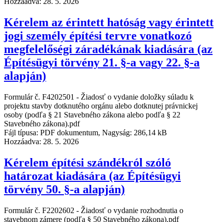
Hozzáadva:
28. 5. 2026
Kérelem az érintett hatóság vagy érintett
jogi személy építési tervre vonatkozó
megfelelőségi záradékának kiadására (az
Építésügyi törvény 21. §-a vagy 22. §-a
alapján)
Formulár č. F4202501 - Žiadosť o vydanie doložky súladu k
projektu stavby dotknutého orgánu alebo dotknutej právnickej
osoby (podľa § 21 Stavebného zákona alebo podľa § 22
Stavebného zákona).pdf
Fájl típusa: PDF dokumentum, Nagyság: 286,14 kB
Hozzáadva:
28. 5. 2026
Kérelem építési szándékról szóló
határozat kiadására (az Építésügyi
törvény 50. §-a alapján)
Formulár č. F2202602 - Žiadosť o vydanie rozhodnutia o
stavebnom zámere (podľa § 50 Stavebného zákona).pdf