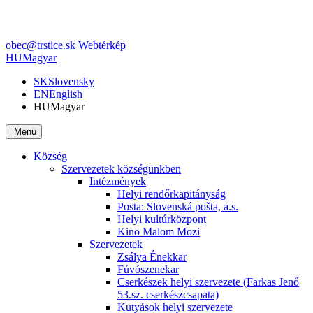
obec@trstice.sk
Webtérkép
HU
Magyar
SK
Slovensky
EN
English
HU
Magyar
Menü
Község
Szervezetek községünkben
Intézmények
Helyi rendőrkapitányság
Posta: Slovenská pošta, a.s.
Helyi kultúrközpont
Kino Malom Mozi
Szervezetek
Zsálya Énekkar
Fúvószenekar
Cserkészek helyi szervezete (Farkas Jenő
53.sz. cserkészcsapata)
Kutyások helyi szervezete