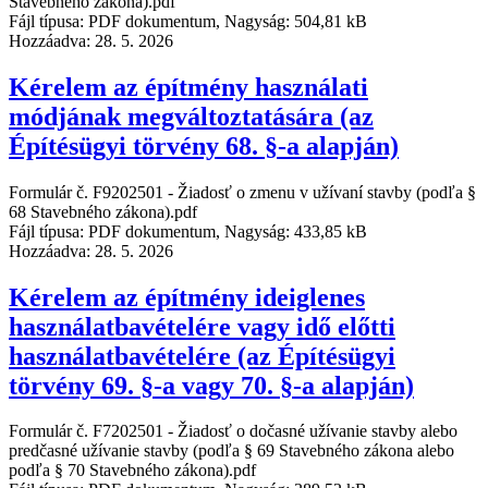
Stavebného zákona).pdf
Fájl típusa: PDF dokumentum, Nagyság: 504,81 kB
Hozzáadva:
28. 5. 2026
Kérelem az építmény használati
módjának megváltoztatására (az
Építésügyi törvény 68. §-a alapján)
Formulár č. F9202501 - Žiadosť o zmenu v užívaní stavby (podľa §
68 Stavebného zákona).pdf
Fájl típusa: PDF dokumentum, Nagyság: 433,85 kB
Hozzáadva:
28. 5. 2026
Kérelem az építmény ideiglenes
használatbavételére vagy idő előtti
használatbavételére (az Építésügyi
törvény 69. §-a vagy 70. §-a alapján)
Formulár č. F7202501 - Žiadosť o dočasné užívanie stavby alebo
predčasné užívanie stavby (podľa § 69 Stavebného zákona alebo
podľa § 70 Stavebného zákona).pdf