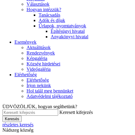
Választások
Hogyan intézzük?
Tanácsadás
Adók és díjak
Űrlapok, nyomtatványok
Építésügyi hivatal
Anyakönyvi hivatal
Események
Aktuálitások
Rendezvények
Képgaléria
Község hirdetései
Videógaléria
Elérhetőség
Elérhetőség
Írjon nekünk
Hol talál meg bennünket
Adatvédelmi tájékoztató
ÜDVÖZÖLJÜK, hogyan segíthetünk?
Keresett kifejezés
Keresés
részletes keresés
Nádszeg község