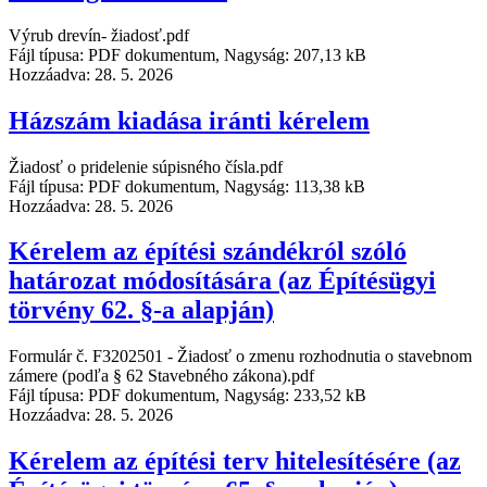
Výrub drevín- žiadosť.pdf
Fájl típusa: PDF dokumentum, Nagyság: 207,13 kB
Hozzáadva:
28. 5. 2026
Házszám kiadása iránti kérelem
Žiadosť o pridelenie súpisného čísla.pdf
Fájl típusa: PDF dokumentum, Nagyság: 113,38 kB
Hozzáadva:
28. 5. 2026
Kérelem az építési szándékról szóló
határozat módosítására (az Építésügyi
törvény 62. §-a alapján)
Formulár č. F3202501 - Žiadosť o zmenu rozhodnutia o stavebnom
zámere (podľa § 62 Stavebného zákona).pdf
Fájl típusa: PDF dokumentum, Nagyság: 233,52 kB
Hozzáadva:
28. 5. 2026
Kérelem az építési terv hitelesítésére (az