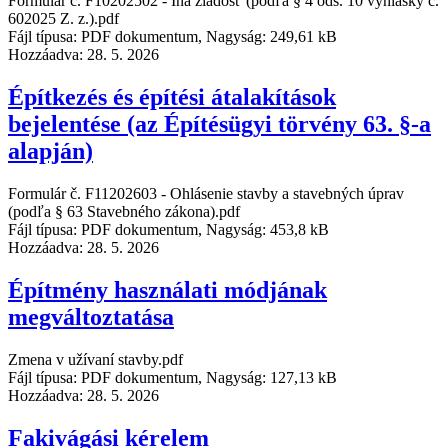
Formulár č. F10202502 - Iná žiadosť (podľa § 4 ods. 10 vyhlášky č.
602025 Z. z.).pdf
Fájl típusa: PDF dokumentum, Nagyság: 249,61 kB
Hozzáadva:
28. 5. 2026
Építkezés és építési átalakítások
bejelentése (az Építésügyi törvény 63. §-a
alapján)
Formulár č. F11202603 - Ohlásenie stavby a stavebných úprav
(podľa § 63 Stavebného zákona).pdf
Fájl típusa: PDF dokumentum, Nagyság: 453,8 kB
Hozzáadva:
28. 5. 2026
Építmény használati módjának
megváltoztatása
Zmena v užívaní stavby.pdf
Fájl típusa: PDF dokumentum, Nagyság: 127,13 kB
Hozzáadva:
28. 5. 2026
Fakivágási kérelem