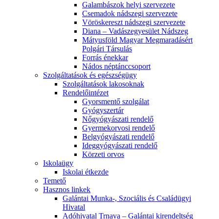
Galambászok helyi szervezete
Csemadok nádszegi szervezete
Vöröskereszt nádszegi szervezete
Diana – Vadászegyesület Nádszeg
Mátyusföld Magyar Megmaradásért
Polgári Társulás
Forrás énekkar
Nádos néptánccsoport
Szolgáltatások és egészségügy
Szolgáltatások lakosoknak
Rendelőintézet
Gyorsmentő szolgálat
Gyógyszertár
Nőgyógyászati rendelő
Gyermekorvosi rendelő
Belgyógyászati rendelő
Ideggyógyászati rendelő
Körzeti orvos
Iskolaügy
Iskolai étkezde
Temető
Hasznos linkek
Galántai Munka-, Szociális és Családügyi
Hivatal
Adóhivatal Trnava – Galántai kirendeltség