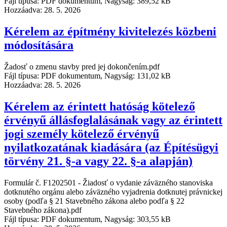
Fájl típusa: PDF dokumentum, Nagyság: 389,52 kB
Hozzáadva:
28. 5. 2026
Kérelem az építmény kivitelezés közbeni
módosítására
Žadosť o zmenu stavby pred jej dokončením.pdf
Fájl típusa: PDF dokumentum, Nagyság: 131,02 kB
Hozzáadva:
28. 5. 2026
Kérelem az érintett hatóság kötelező
érvényű állásfoglalásának vagy az érintett
jogi személy kötelező érvényű
nyilatkozatának kiadására (az Építésügyi
törvény 21. §-a vagy 22. §-a alapján)
Formulár č. F1202501 - Žiadosť o vydanie záväzného stanoviska
dotknutého orgánu alebo záväzného vyjadrenia dotknutej právnickej
osoby (podľa § 21 Stavebného zákona alebo podľa § 22
Stavebného zákona).pdf
Fájl típusa: PDF dokumentum, Nagyság: 303,55 kB