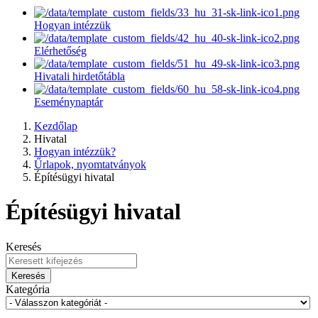
Hogyan intézzük
Elérhetőség
Hivatali hirdetőtábla
Eseménynaptár
Kezdőlap
Hivatal
Hogyan intézzük?
Űrlapok, nyomtatványok
Építésügyi hivatal
Építésügyi hivatal
Keresés
Keresés
Kategória