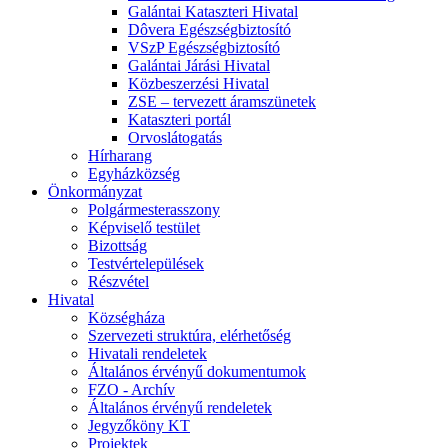
Galántai Kataszteri Hivatal
Dôvera Egészségbiztosító
VSzP Egészségbiztosító
Galántai Járási Hivatal
Közbeszerzési Hivatal
ZSE – tervezett áramszünetek
Kataszteri portál
Orvoslátogatás
Hírharang
Egyházközség
Önkormányzat
Polgármesterasszony
Képviselő testület
Bizottság
Testvértelepülések
Részvétel
Hivatal
Községháza
Szervezeti struktúra, elérhetőség
Hivatali rendeletek
Általános érvényű dokumentumok
FZO - Archív
Általános érvényű rendeletek
Jegyzőköny KT
Projektek