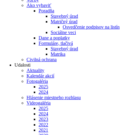
Ako vybaviť
Poradňa
Stavebný úrad
Matričný úrad
Osvedčenie podpisov na listín
Sociálne veci
Dane a poplatky
Formuláre, tlačivá
Stavebný úrad
Matrika
Civilná ochrana
Udalosti
Aktuality
Kalendár akcií
Fotogaléria
2025
2024
Hlásenie miestneho rozhlasu
Videogaléria
2025
2024
2023
2022
2021