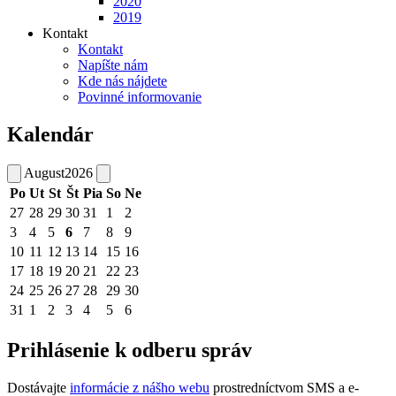
2020
2019
Kontakt
Kontakt
Napíšte nám
Kde nás nájdete
Povinné informovanie
Kalendár
August
2026
Po
Ut
St
Št
Pia
So
Ne
27
28
29
30
31
1
2
3
4
5
6
7
8
9
10
11
12
13
14
15
16
17
18
19
20
21
22
23
24
25
26
27
28
29
30
31
1
2
3
4
5
6
Prihlásenie k odberu správ
Dostávajte
informácie z nášho webu
prostredníctvom SMS a e-