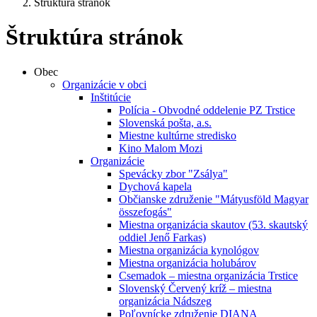
Štruktúra stránok
Štruktúra stránok
Obec
Organizácie v obci
Inštitúcie
Polícia - Obvodné oddelenie PZ Trstice
Slovenská pošta, a.s.
Miestne kultúrne stredisko
Kino Malom Mozi
Organizácie
Spevácky zbor "Zsálya"
Dychová kapela
Občianske združenie "Mátyusföld Magyar
összefogás"
Miestna organizácia skautov (53. skautský
oddiel Jenő Farkas)
Miestna organizácia kynológov
Miestna organizácia holubárov
Csemadok – miestna organizácia Trstice
Slovenský Červený kríž – miestna
organizácia Nádszeg
Poľovnícke združenie DIANA