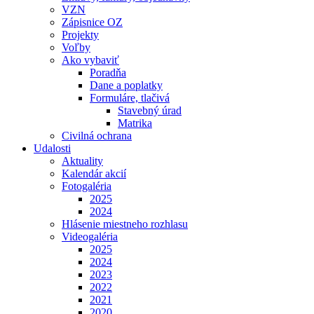
VZN
Zápisnice OZ
Projekty
Voľby
Ako vybaviť
Poradňa
Dane a poplatky
Formuláre, tlačivá
Stavebný úrad
Matrika
Civilná ochrana
Udalosti
Aktuality
Kalendár akcií
Fotogaléria
2025
2024
Hlásenie miestneho rozhlasu
Videogaléria
2025
2024
2023
2022
2021
2020