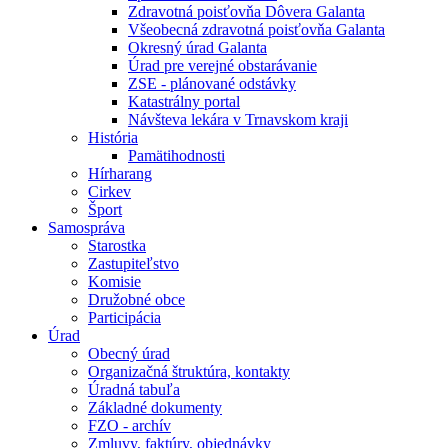
Zdravotná poisťovňa Dôvera Galanta
Všeobecná zdravotná poisťovňa Galanta
Okresný úrad Galanta
Úrad pre verejné obstarávanie
ZSE - plánované odstávky
Katastrálny portal
Návšteva lekára v Trnavskom kraji
História
Pamätihodnosti
Hírharang
Cirkev
Šport
Samospráva
Starostka
Zastupiteľstvo
Komisie
Družobné obce
Participácia
Úrad
Obecný úrad
Organizačná štruktúra, kontakty
Úradná tabuľa
Základné dokumenty
FZO - archív
Zmluvy, faktúry, objednávky