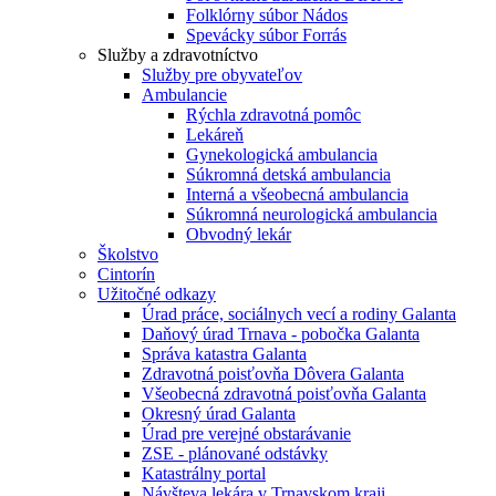
Folklórny súbor Nádos
Spevácky súbor Forrás
Služby a zdravotníctvo
Služby pre obyvateľov
Ambulancie
Rýchla zdravotná pomôc
Lekáreň
Gynekologická ambulancia
Súkromná detská ambulancia
Interná a všeobecná ambulancia
Súkromná neurologická ambulancia
Obvodný lekár
Školstvo
Cintorín
Užitočné odkazy
Úrad práce, sociálnych vecí a rodiny Galanta
Daňový úrad Trnava - pobočka Galanta
Správa katastra Galanta
Zdravotná poisťovňa Dôvera Galanta
Všeobecná zdravotná poisťovňa Galanta
Okresný úrad Galanta
Úrad pre verejné obstarávanie
ZSE - plánované odstávky
Katastrálny portal
Návšteva lekára v Trnavskom kraji