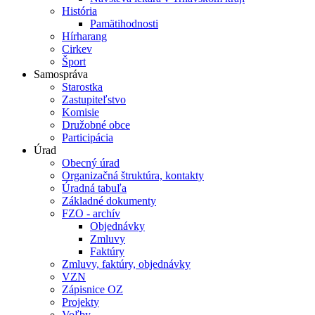
História
Pamätihodnosti
Hírharang
Cirkev
Šport
Samospráva
Starostka
Zastupiteľstvo
Komisie
Družobné obce
Participácia
Úrad
Obecný úrad
Organizačná štruktúra, kontakty
Úradná tabuľa
Základné dokumenty
FZO - archív
Objednávky
Zmluvy
Faktúry
Zmluvy, faktúry, objednávky
VZN
Zápisnice OZ
Projekty
Voľby