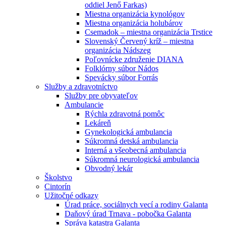
oddiel Jenő Farkas)
Miestna organizácia kynológov
Miestna organizácia holubárov
Csemadok – miestna organizácia Trstice
Slovenský Červený kríž – miestna
organizácia Nádszeg
Poľovnícke združenie DIANA
Folklórny súbor Nádos
Spevácky súbor Forrás
Služby a zdravotníctvo
Služby pre obyvateľov
Ambulancie
Rýchla zdravotná pomôc
Lekáreň
Gynekologická ambulancia
Súkromná detská ambulancia
Interná a všeobecná ambulancia
Súkromná neurologická ambulancia
Obvodný lekár
Školstvo
Cintorín
Užitočné odkazy
Úrad práce, sociálnych vecí a rodiny Galanta
Daňový úrad Trnava - pobočka Galanta
Správa katastra Galanta