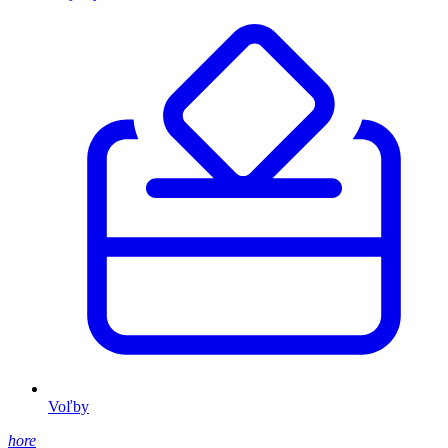
Voľby
hore