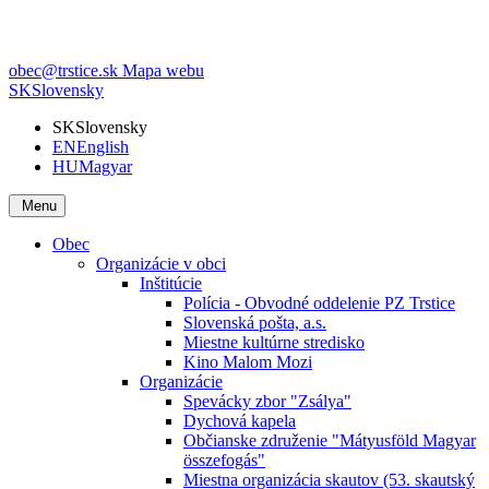
obec@trstice.sk
Mapa webu
SK
Slovensky
SK
Slovensky
EN
English
HU
Magyar
Menu
Obec
Organizácie v obci
Inštitúcie
Polícia - Obvodné oddelenie PZ Trstice
Slovenská pošta, a.s.
Miestne kultúrne stredisko
Kino Malom Mozi
Organizácie
Spevácky zbor "Zsálya"
Dychová kapela
Občianske združenie "Mátyusföld Magyar
összefogás"
Miestna organizácia skautov (53. skautský