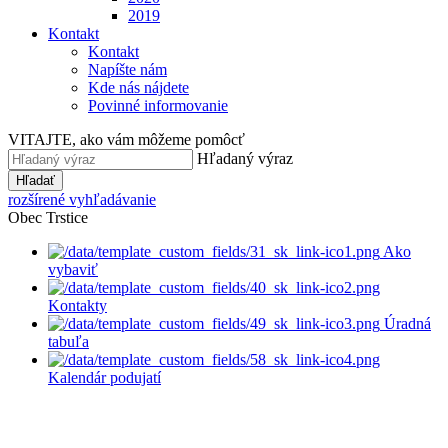
2019
Kontakt
Kontakt
Napíšte nám
Kde nás nájdete
Povinné informovanie
VITAJTE, ako vám môžeme pomôcť
Hľadaný výraz
Hľadať
rozšírené vyhľadávanie
Obec Trstice
Ako
vybaviť
Kontakty
Úradná
tabuľa
Kalendár podujatí