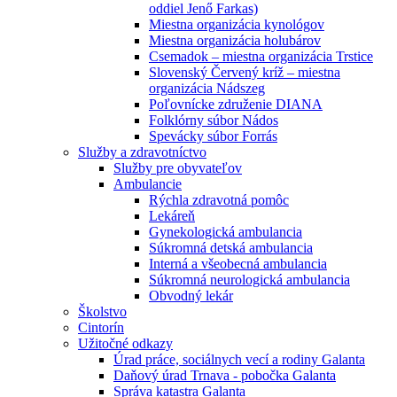
oddiel Jenő Farkas)
Miestna organizácia kynológov
Miestna organizácia holubárov
Csemadok – miestna organizácia Trstice
Slovenský Červený kríž – miestna
organizácia Nádszeg
Poľovnícke združenie DIANA
Folklórny súbor Nádos
Spevácky súbor Forrás
Služby a zdravotníctvo
Služby pre obyvateľov
Ambulancie
Rýchla zdravotná pomôc
Lekáreň
Gynekologická ambulancia
Súkromná detská ambulancia
Interná a všeobecná ambulancia
Súkromná neurologická ambulancia
Obvodný lekár
Školstvo
Cintorín
Užitočné odkazy
Úrad práce, sociálnych vecí a rodiny Galanta
Daňový úrad Trnava - pobočka Galanta
Správa katastra Galanta