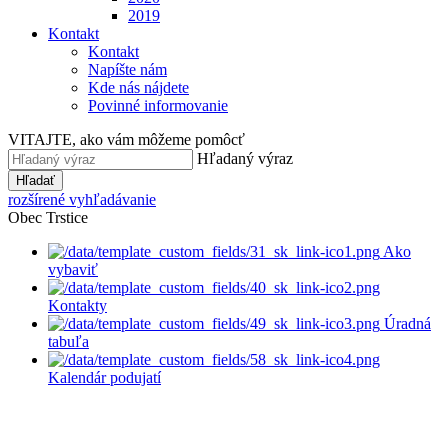
2019
Kontakt
Kontakt
Napíšte nám
Kde nás nájdete
Povinné informovanie
VITAJTE, ako vám môžeme pomôcť
Hľadaný výraz
Hľadať
rozšírené vyhľadávanie
Obec Trstice
Ako
vybaviť
Kontakty
Úradná
tabuľa
Kalendár podujatí