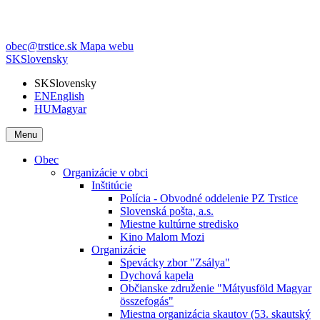
obec@trstice.sk
Mapa webu
SK
Slovensky
SK
Slovensky
EN
English
HU
Magyar
Menu
Obec
Organizácie v obci
Inštitúcie
Polícia - Obvodné oddelenie PZ Trstice
Slovenská pošta, a.s.
Miestne kultúrne stredisko
Kino Malom Mozi
Organizácie
Spevácky zbor "Zsálya"
Dychová kapela
Občianske združenie "Mátyusföld Magyar
összefogás"
Miestna organizácia skautov (53. skautský