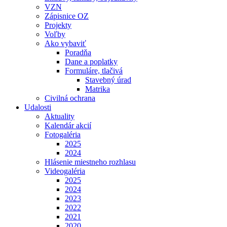
VZN
Zápisnice OZ
Projekty
Voľby
Ako vybaviť
Poradňa
Dane a poplatky
Formuláre, tlačivá
Stavebný úrad
Matrika
Civilná ochrana
Udalosti
Aktuality
Kalendár akcií
Fotogaléria
2025
2024
Hlásenie miestneho rozhlasu
Videogaléria
2025
2024
2023
2022
2021
2020