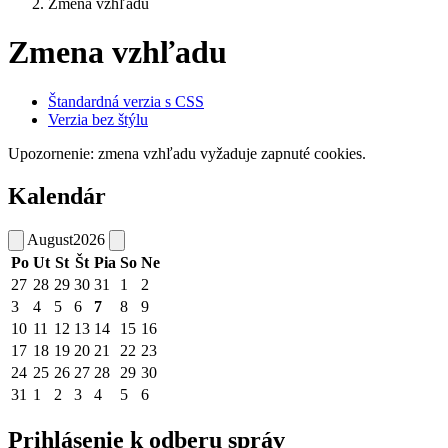
Zmena vzhľadu
Zmena vzhľadu
Štandardná verzia s CSS
Verzia bez štýlu
Upozornenie: zmena vzhľadu vyžaduje zapnuté cookies.
Kalendár
August
2026
Po
Ut
St
Št
Pia
So
Ne
27
28
29
30
31
1
2
3
4
5
6
7
8
9
10
11
12
13
14
15
16
17
18
19
20
21
22
23
24
25
26
27
28
29
30
31
1
2
3
4
5
6
Prihlásenie k odberu správ