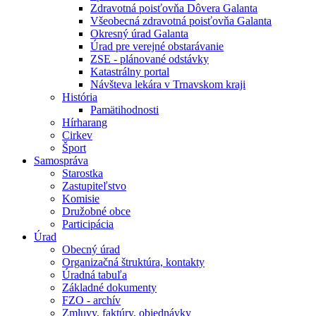
Zdravotná poisťovňa Dôvera Galanta
Všeobecná zdravotná poisťovňa Galanta
Okresný úrad Galanta
Úrad pre verejné obstarávanie
ZSE - plánované odstávky
Katastrálny portal
Návšteva lekára v Trnavskom kraji
História
Pamätihodnosti
Hírharang
Cirkev
Šport
Samospráva
Starostka
Zastupiteľstvo
Komisie
Družobné obce
Participácia
Úrad
Obecný úrad
Organizačná štruktúra, kontakty
Úradná tabuľa
Základné dokumenty
FZO - archív
Zmluvy, faktúry, objednávky