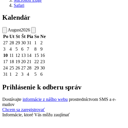
Microsoft Edge
Safari
Kalendár
August
2026
Po
Ut
St
Št
Pia
So
Ne
27
28
29
30
31
1
2
3
4
5
6
7
8
9
10
11
12
13
14
15
16
17
18
19
20
21
22
23
24
25
26
27
28
29
30
31
1
2
3
4
5
6
Prihlásenie k odberu správ
Dostávajte
informácie z nášho webu
prostredníctvom SMS a e-
mailov
Chcem sa zaregistrovať
Informácie, ktoré Vás môžu zaujímať