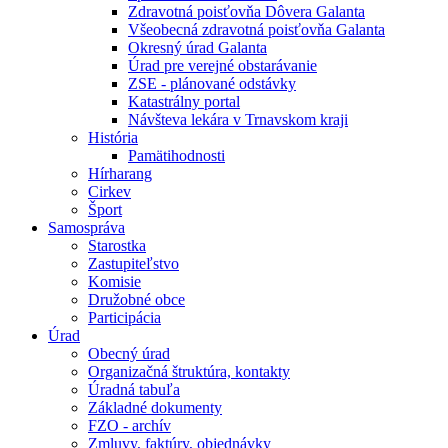
Zdravotná poisťovňa Dôvera Galanta
Všeobecná zdravotná poisťovňa Galanta
Okresný úrad Galanta
Úrad pre verejné obstarávanie
ZSE - plánované odstávky
Katastrálny portal
Návšteva lekára v Trnavskom kraji
História
Pamätihodnosti
Hírharang
Cirkev
Šport
Samospráva
Starostka
Zastupiteľstvo
Komisie
Družobné obce
Participácia
Úrad
Obecný úrad
Organizačná štruktúra, kontakty
Úradná tabuľa
Základné dokumenty
FZO - archív
Zmluvy, faktúry, objednávky