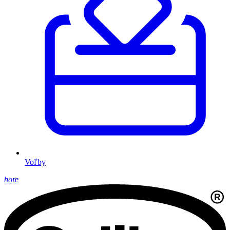
Voľby
hore