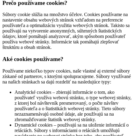
Prečo používame cookies?
Súbory cookie slúžia na množstvo účelov. Cookies používame na
nastavenie obsahu webových stránok vzhľadom na preferencie
používateľa a optimalizáciu využitia webových stránok. Takisto sa
používajú na vytvorenie anonymných, súhrnných štatistických
údajov, ktoré pomáhajú analyzovať, akým spôsobom používateľ
používa webové stránky. Informácie tak pomáhajú zlepšovať
štruktúru a obsah stránok.
Aké cookies používame?
Používame niekoľko typov cookies, naše vlastné aj externé súbory
získané od partnerov, s ktorými spolupracujeme. Súbory využívané
na našich stránkach sa dajú rozdeliť na nasledujúce typy:
Analytické cookies – zbierajú informácie o tom, ako
používateľ využíva webovú stránku, o type webovej stránky,
z ktorej bol návštevník presmerovaný, o počte návštev
používateľa a o štatistikách webovej stránky. Tieto súbory
nezaznamenávajú osobné údaje, ale používajú sa na
zhromažďovanie štatistík webovej stránky.
Dynamické cookies – používajú sa na uloženie informácií o
reláciách. Súbory s informáciami o reláciách umožňujú
navádzanie po webovej stránke bez toho, aby používateľ