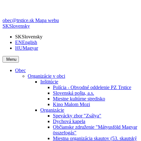
obec@trstice.sk
Mapa webu
SK
Slovensky
SK
Slovensky
EN
English
HU
Magyar
Menu
Obec
Organizácie v obci
Inštitúcie
Polícia - Obvodné oddelenie PZ Trstice
Slovenská pošta, a.s.
Miestne kultúrne stredisko
Kino Malom Mozi
Organizácie
Spevácky zbor "Zsálya"
Dychová kapela
Občianske združenie "Mátyusföld Magyar
összefogás"
Miestna organizácia skautov (53. skautský