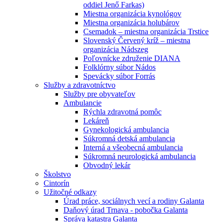
oddiel Jenő Farkas)
Miestna organizácia kynológov
Miestna organizácia holubárov
Csemadok – miestna organizácia Trstice
Slovenský Červený kríž – miestna
organizácia Nádszeg
Poľovnícke združenie DIANA
Folklórny súbor Nádos
Spevácky súbor Forrás
Služby a zdravotníctvo
Služby pre obyvateľov
Ambulancie
Rýchla zdravotná pomôc
Lekáreň
Gynekologická ambulancia
Súkromná detská ambulancia
Interná a všeobecná ambulancia
Súkromná neurologická ambulancia
Obvodný lekár
Školstvo
Cintorín
Užitočné odkazy
Úrad práce, sociálnych vecí a rodiny Galanta
Daňový úrad Trnava - pobočka Galanta
Správa katastra Galanta