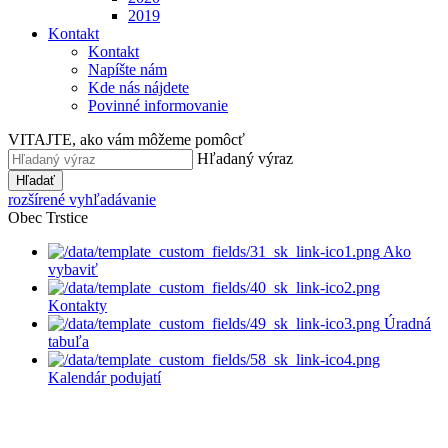
2019
Kontakt
Kontakt
Napíšte nám
Kde nás nájdete
Povinné informovanie
VITAJTE, ako vám môžeme pomôcť
Hľadaný výraz
Hľadať
rozšírené vyhľadávanie
Obec Trstice
Ako
vybaviť
Kontakty
Úradná
tabuľa
Kalendár podujatí