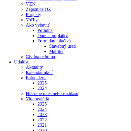
VZN
Zápisnice OZ
Projekty
Voľby
Ako vybaviť
Poradňa
Dane a poplatky
Formuláre, tlačivá
Stavebný úrad
Matrika
Civilná ochrana
Udalosti
Aktuality
Kalendár akcií
Fotogaléria
2025
2024
Hlásenie miestneho rozhlasu
Videogaléria
2025
2024
2023
2022
2021
2020